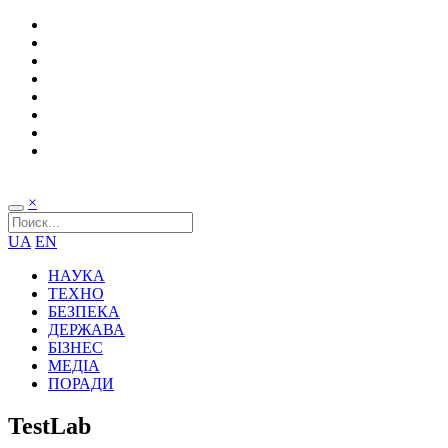
×
UA
EN
НАУКА
ТЕХНО
БЕЗПЕКА
ДЕРЖАВА
БІЗНЕС
МЕДІА
ПОРАДИ
TestLab