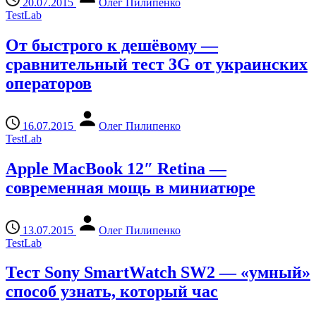
20.07.2015
Олег Пилипенко
TestLab
От быстрого к дешёвому —
сравнительный тест 3G от украинских
операторов
16.07.2015
Олег Пилипенко
TestLab
Apple MacBook 12″ Retina —
современная мощь в миниатюре
13.07.2015
Олег Пилипенко
TestLab
Тест Sony SmartWatch SW2 — «умный»
способ узнать, который час