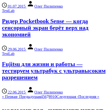
01.07.2015
Олег Пилипенко
TestLab
Ридер Pocketbook Sense — когда
сенсорный экран берёт верх над
экономией
29.06.2015
Олег Пилипенко
TestLab
Fujitsu для жизни и работы —
тестируем ультрабук с ультравысоким
разрешением
22.06.2015
Олег Пилипенко
«
Первая
‹
Предыдущая
4
5
6
7
8
9
10
Следующая
›
Последняя
»