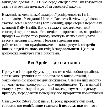
викладає ідеологію STEAM серед спеціалістів, які готуються
стати вчителями початкової та середньої школи.
Важливість мистецької складової усвідомлюють і в IT-
корпораціях. У виданні Harvard Business Review опубліковано
статтю Тома Перрольта (Tom Perrault), директора з персоналу
компанії Rally Health. Він стверджує, що для компаній
сьогодні недостатньо, аби спеціаліст просто знав, як зробити
продукт — скоро таку роботу зможуть легко виконувати
автоматизовані системи. Перевага людини над
роботизованими працівниками — вона
розуміє потреби
інших людей та знає, як слід їх задовольняти
. Ця риса
допоможе конкурувати з роботами.
Від Apple — до стартапів
Продукти і товари будуть відрізнятися між собою дизайном,
естетикою, зручністю та простотою у використанні, з
максимальною користю для споживача. Саме на цих якостях
триматиметься конкуренція між виробниками. Тут в нагоді і
стануть
гуманітарні науки, які вчать розуміти людську
природу
, передбачати поведінку або пріоритети користувачів.
Стів Джобс (Steve Jobs) ще 2011 року, презентуючи iPad,
говорив, що
однієї лише технології недостатньо
для того,