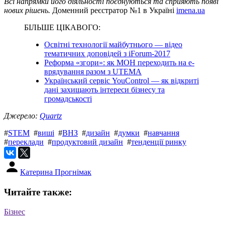
Всі напрямки його діяльності поєднуються та сприяють появі
нових рішень.
Доменний реєстратор №1 в Україні
imena.ua
БІЛЬШЕ ЦІКАВОГО:
Освітні технології майбутнього — відео
тематичних доповідей з iForum-2017
Реформа «згори»: як МОН переходить на е-
врядування разом з UТЕMA
Український сервіс YouControl — як відкриті
дані захищають інтереси бізнесу та
громадськості
Джерело:
Quartz
#
STEM
#
виші
#
ВНЗ
#
дизайн
#
думки
#
навчання
#
переклади
#
продуктовий дизайн
#
тенденції ринку
Катерина Прогнімак
Читайте также:
Бізнес