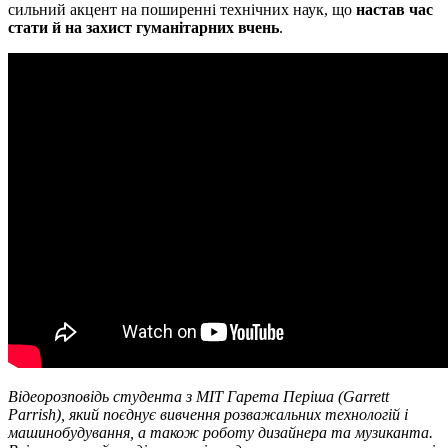
сильний акцент на поширенні технічних наук, що
настав час
стати й на захист гуманітарних вчень
.
Відеорозповідь студента з MIT Гарета Періша (Garrett
Parrish), який поєднує вивчення розважальних технологій і
машинобудування, а також роботу дизайнера та музиканта.