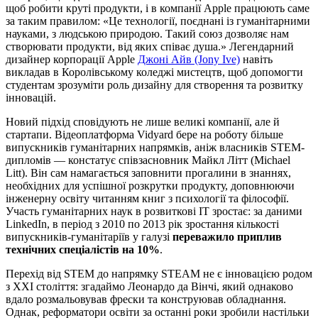
щоб робити круті продукти, і в компанії Apple працюють саме
за таким правилом: «Це технології, поєднані із гуманітарними
науками, з людською природою. Такий союз дозволяє нам
створювати продукти, від яких співає душа.» Легендарний
дизайнер корпорації Apple
Джоні Айв (Jony Ive)
навіть
викладав в Королівському коледжі мистецтв, щоб допомогти
студентам зрозуміти роль дизайну для створення та розвитку
інновацій.
Новий підхід сповідують не лише великі компанії, але й
стартапи. Відеоплатформа Vidyard бере на роботу більше
випускників гуманітарних напрямків, аніж власників STEM-
дипломів — констатує співзасновник Майкл Літт (Michael
Litt). Він сам намагається заповнити прогалини в знаннях,
необхідних для успішної розкрутки продукту, доповнюючи
інженерну освіту читанням книг з психології та філософії.
Участь гуманітарних наук в розвиткові IT зростає: за даними
LinkedIn, в період з 2010 по 2013 рік зростання кількості
випускників-гуманітаріїв у галузі
переважило приплив
технічних спеціалістів на 10%
.
Перехід від STEM до напрямку STEAM не є інновацією родом
з XXI століття: згадаймо Леонардо да Вінчі, який однаково
вдало розмальовував фрески та конструював обладнання.
Однак, реформатори освіти за останні роки зробили настільки