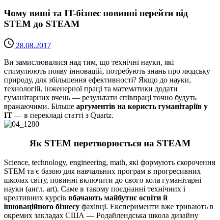
Чому виші та IT-бізнес повинні перейти від
STEM до STEAM
28.08.2017
Ви замислювалися над тим, що технічні науки, які
стимулюють появу інновацій, потребують знань про людську
природу, для збільшення ефективності? Якщо до науки,
технологій, інженерної праці та математики додати
гуманітарних вчень — результати співпраці точно будуть
вражаючими. Більше
аргументів на користь гуманітаріїв у
IT
— в перекладі статті з Quartz.
Як STEM перетворюється на STEAM
Science, technology, engineering, math, які формують скорочення
STEM та є базою для навчальних програм в прогресивних
школах світу, повинні включити до свого кола гуманітарні
науки (англ. art). Саме в такому поєднанні технічних і
креативних курсів
вбачають майбутнє освіти й
інноваційного бізнесу
фахівці. Експерименти вже тривають в
окремих закладах США — Родайлендська школа дизайну