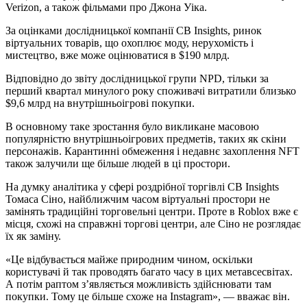
Verizon, а також фільмами про Джона Уіка.
За оцінками дослідницької компанії CB Insights, ринок
віртуальних товарів, що охоплює моду, нерухомість і
мистецтво, вже може оцінюватися в $190 млрд.
Відповідно до звіту дослідницької групи NPD, тільки за
перший квартал минулого року споживачі витратили близько
$9,6 млрд на внутрішньоігрові покупки.
В основному таке зростання було викликане масовою
популярністю внутрішньоігрових предметів, таких як скіни
персонажів. Карантинні обмеження і недавнє захоплення NFT
також залучили ще більше людей в ці простори.
На думку аналітика у сфері роздрібної торгівлі CB Insights
Томаса Сіно, найближчим часом віртуальні простори не
замінять традиційні торговельні центри. Проте в Roblox вже є
місця, схожі на справжні торгові центри, але Сіно не розглядає
їх як заміну.
«Це відбувається майже природним чином, оскільки
користувачі й так проводять багато часу в цих метавсесвітах.
А потім раптом з’являється можливість здійснювати там
покупки. Тому це більше схоже на Instagram», — вважає він.