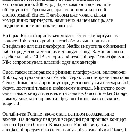
капіталізацією в $38 млрд. Зараз компанія все частіше
об’єднується з брендами, прагнучи розширити свій
спонсорський бізнес. Платформа вже уклала кілька
комерційних партнерств, намічених на цей місяць, але
подробиці поки не розкриваються.
На біржі Roblox користувачі можуть купувати віртуальну
валюту Robux за окремі платежі або місячні підписки.
Спеціально для цієї платформи Netflix випустила обмежений
набір предметів за мотивами Stranger Things 3, Національна
футбольна ліга США створила віртуальні версії своєї форми, а
Nike запропонувала власний одяг для аватарів.
Gucci також співпрацює з різними платформами, включаючи
Roblox, віртуальний світ Zepeto і сервіс для створення аватарів
Genies. Компанія запропонує предмети одягу та аксесуари, які
будуть доступні тільки в цифровому вигляді. Минулого року
Gucci також випустила власний додаток Gucci Sneaker Garage,
в якому можна створювати віртуальні кросівки з наявних
моделей.
Онлайн-гра Fortnite також стала центром розважальних
заходів. На початку пандемії всередині гри пройшов концерт
репера Тревіса Скотта. Крім цього, Fortnite випускала
спеціальні предмети та світи, пов’язані з компаніями Disney і