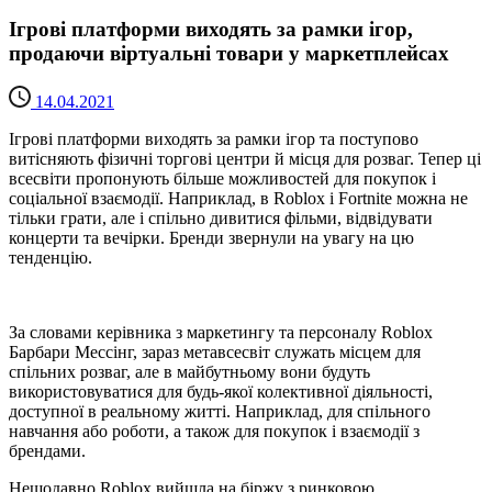
Ігрові платформи виходять за рамки ігор,
продаючи віртуальні товари у маркетплейсах
14.04.2021
Ігрові платформи виходять за рамки ігор та поступово
витісняють фізичні торгові центри й місця для розваг. Тепер ці
всесвіти пропонують більше можливостей для покупок і
соціальної взаємодії. Наприклад, в Roblox і Fortnite можна не
тільки грати, але і спільно дивитися фільми, відвідувати
концерти та вечірки. Бренди звернули на увагу на цю
тенденцію.
За словами керівника з маркетингу та персоналу Roblox
Барбари Мессінг, зараз метавсесвіт служать місцем для
спільних розваг, але в майбутньому вони будуть
використовуватися для будь-якої колективної діяльності,
доступної в реальному житті. Наприклад, для спільного
навчання або роботи, а також для покупок і взаємодії з
брендами.
Нещодавно Roblox вийшла на біржу з ринковою