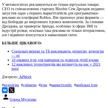
У метавсесвітах рекламуються не тільки віртуальні товари.
CEO та співзасновник стартапу Bloxbiz Сем Дроздов недавно
запустив один з перших маркетплейсів для програматики-
реклами на платформі Roblox. Він пропонує різні формати —
від білбордів до імерсивних ігрових компонентів. За словами
Дроздова, це привертає бренди, особливо зі сфери ЗМІ та
індустрії розваг, оскільки така реклама не тільки інтерактивна,
але і відмінно вписується в навколишні світи.
БІЛЬШЕ ЦІКАВОГО:
Соціальні мережі та ТБ викликають депресію, відеоігри
— ні
10 цікавих ігор для навчання та дозвілля дітей вдома
12 важливих технотрендів які вплинуть на нас у 2021
році
Джерело:
AdWeek
#
відеоігри
#
геймери
#
ігри
#
маркетплейс
#
мобільні ігри
Олена Мусієнко