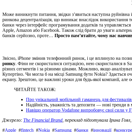
Може виникнути питання, звідки з’явиться наступна руйнівна і
ринкова децентралізація, що виникає внаслідок використання т
банки через інтерфейс програмування додатків та управляється 
Apple, Amazon або Facebook. Також слід брати до уваги альтерна
банків серйозно, проте…
Просто пам’ятайте, чому нас навчив 
Звісно, iPhone змінив телефонний ринок, і це вплинуло на пози
ринку
. Фіни не скористалися ситуацією, нею скористалися в Sa
різних сегментів і за різними цінами. Можливо, якщо аналізуват
Купертіно. Чи могла б на місці Samsung бути Nokia? Здається 
екрану. Зрештою, це важливі уроки для будь-якої компанії, але о
ЧИТАЙТЕ ТАКОЖ:
Про унікальний мобільний гаманець для фестивалів в
Надійність, уважність та депозити — нові тренди в
Навіщо оператор Vodafone випробовує свої сили у F
Джерело:
The Financial Brand
, переклад підготувала Ірина Гоял
#
Apple
#
fintech
#
Nokia
#
Samsung
#
банки
#
інновації
#
конкуре