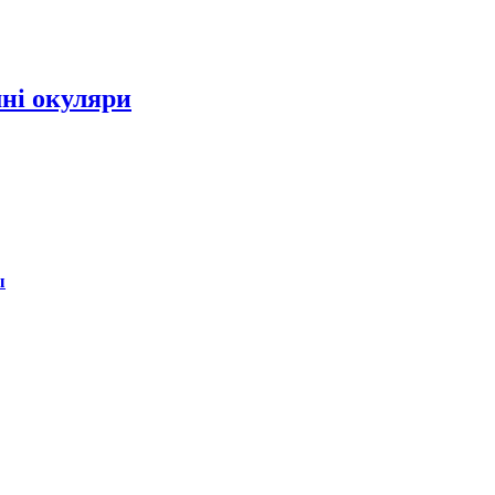
мні окуляри
ы