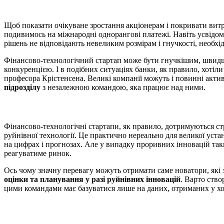
Щоб показати очікуване зростання акціонерам і покривати витр
подивимось на міжнародні однорангові платежі. Навіть усвідом
рішень не відповідають невеликим розмірам і гнучкості, необхі
Фінансово-технологічний стартап може бути гнучкішим, швидш
конкуренцією. І в подібних ситуаціях банки, як правило, хотіли
професора Крістенсена. Великі компанії можуть і повинні акти
підрозділу
з незалежною командою, яка працює над ними.
Фінансово-технологічні стартапи, як правило, дотримуються ст
руйнівної технології. Це практично нереально для великої уста
на цифрах і прогнозах. Але у випадку проривних інновацій таки
реагуватиме ринок.
Ось чому значну перевагу можуть отримати саме новатори, які
оцінки та планування у разі руйнівних інновацій
. Варто ств
цими командами має базуватися лише на даних, отриманих у хо