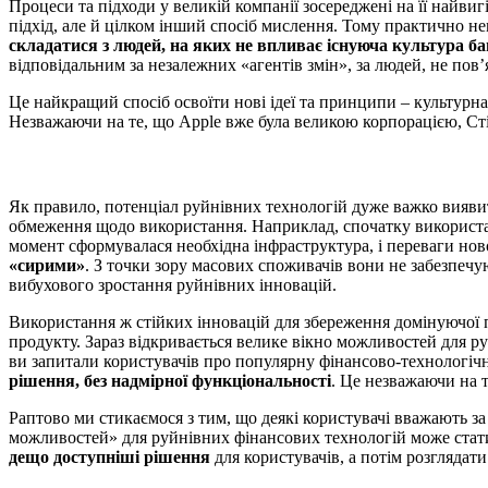
Процеси та підходи у великій компанії зосереджені на її найвиг
підхід, але й цілком інший спосіб мислення. Тому практично не
складатися з людей, на яких не впливає існуюча культура б
відповідальним за незалежних «агентів змін», за людей, не по
Це найкращий спосіб освоїти нові ідеї та принципи – культурна
Незважаючи на те, що Apple вже була великою корпорацією, Стів
Як правило, потенціал руйнівних технологій дуже важко виявит
обмеження щодо використання. Наприклад, спочатку використанн
момент сформувалася необхідна інфраструктура, і переваги ново
«сирими»
. З точки зору масових споживачів вони не забезпечу
вибухового зростання руйнівних інновацій.
Використання ж стійких інновацій для збереження домінуючої п
продукту. Зараз відкривається велике вікно можливостей для р
ви запитали користувачів про популярну фінансово-технологічну
рішення, без надмірної функціональності
. Це незважаючи на 
Раптово ми стикаємося з тим, що деякі користувачі вважають з
можливостей» для руйнівних фінансових технологій може ста
дещо доступніші рішення
для користувачів, а потім розглядат