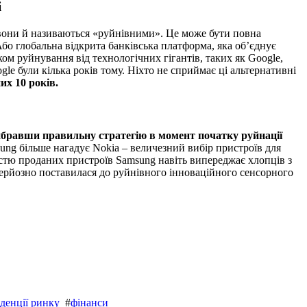
і
у вони й називаються «руйнівними». Це може бути повна
бо глобальна відкрита банківська платформа, яка об’єднує
ом руйнування від технологічних гігантів, таких як Google,
gle були кілька років тому. Ніхто не сприймає ці альтернативні
их 10 років.
бравши правильну стратегію в момент початку руйнації
sung більше нагадує Nokia – величезний вибір пристроїв для
ькістю проданих пристроїв Samsung навіть випереджає хлопців з
 серйозно поставилася до руйнівного інноваційного сенсорного
денції ринку
#
фінанси