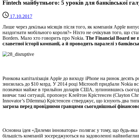
Fintech майбутнього: 5 уроків для банківської гал
17.10.2017
Лише через декілька місяців після того, як компанія Apple вип
наздогнати мобільного короля?» Ніхто не очікував того, що ста
Borders. Мало хто говорить про Nokia.
The Financial Board не
славетної історії компанії, а й проводить паралелі з банківс
Ринкова капіталізація Apple до виходу iPhone на ринок десять р
знизилась до $10 млрд. У 2014 році Microsoft придбали Nokia вс
позначки майже в трильйон доларів США, зупинившись сьогодні 
вивчає такі ситуації, пропонує Клейтон Крістенсен (Clayton Ch
Innovator’s Dilemma) Крістенсен стверджує, що існують два типи ін
загроза перед провідними гравцями сьогоднішньої фінансової
Основна ідея «Дилеми інноватора» полягає у тому, що будь-яка
більшість компаній зосереджуються на задоволенні найвибагливі