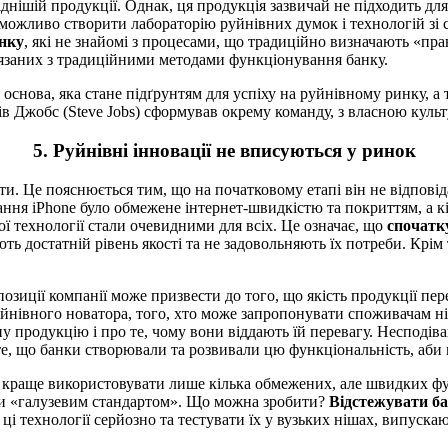
іднішій продукції. Однак, ця продукція зазвичай не підходить дл
можливо створити лабораторію руйнівних думок і технологій зі сп
анку
, які не знайомі з процесами, що традиційно визначають «пра
в’язаних з традиційними методами функціонування банку.
 основа, яка стане підґрунтям для успіху на руйнівному ринку, а
 Джобс (Steve Jobs) сформував окрему команду, з власною культу
5. Руйнівні інновації не вписуються у ринок
и. Це пояснюється тим, що на початковому етапі він не відповід
я iPhone було обмежене інтернет-швидкістю та покриттям, а кіл
ї технології стали очевидними для всіх. Це означає, що
спочатку
ють достатній рівень якості та не задовольняють їх потреби. Крі
озиції компанії може призвести до того, що якість продукції п
уйнівного новатора, того, хто може запропонувати споживачам ні
 продукцію і про те, чому вони віддають їй перевагу. Несподіва
те, що банки створювали та розвивали цю функціональність, аби 
а краще використовувати лише кілька обмежених, але швидких фу
ти «галузевим стандартом». Що можна зробити?
Відстежувати ба
и ці технології серйозно та тестувати їх у вузьких нішах, випуск