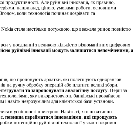
ї продуктивності. Але руйнівні інновації, як правило,
итеріями, наприклад, ціною, умовами роботи, основними
Згодом, коли технологія починає дозрівати та
». Nokia стала настільки потужною, що вважала ринок повністю
есурси у поєднанні з великою кількістю різноманітних цифрових
йсно руйнівні інновації можуть залишатися непоміченими, а
тапів, що пропонують додатки, які полегшують однорангові
нів на ручну обробку операцій або платити великі збори.
нтегрувати та запропонувати аналогічну послугу
. Перш за
з технологіями, яку використовують банківські провайдери
 і навіть незрозумілим для клієнтської бази установи.
алися в успішності пристрою. Навіть ті, хто позитивно
є,
повинна перейматися інноваціями, які спрощують
робки потенційно руйнівної технології у якості окремої