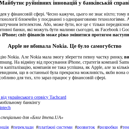
Майбутнє руйнівних інновацій у банківській справ
дея у фінансовій сфері. Чесно кажучи, цього не знає ніхто; том
ехнології блокчейн у поєднанні з одноранговими технологіями. А
штучним інтелектом. Або, може бути, все це є тільки передвісник
тивні банки, які можуть бути малими сьогодні, як Facebook і Goo
iPhone; світ фінансів може різко змінитися протягом наступн
Apple не вбивала Nokia. Це було самогубство
цію Nokia. Але Nokia мала змогу зберегти певну частку ринку,
ви
msung. На відміну від просування iPhone, стратегія компанії Sam
и капіталізацію, компанія не така успішна, як Apple, але за кіл
очевидним, що в останньої була прекрасна можливість, якби вона
собливо для тих, хто зараз працює у фінансовій сфері.
ід українського сервісу Tachcard
 мобільному банкінгу
intech
, спеціально для «Блог Imena.UA»
нція
#
переклади
#
платіжні системи
#
розвиток
#
розробки
#
тен