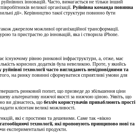
я руйнівних інновацій. Часто, вимагається не тільки інший
івробітників великої організації.
Руйнівна команда повинна
вильні дії». Керівництво такої структури повинно бути
 також джерелом можливої організаційної трансформації.
рою та пристрастю до інновацій, яка і створила iPhone.
ає існуючому рівню ринкової інфраструктури, а, отже, має
ькість корисних додатків була невеликою. Проте, у якийсь
 руйнівні технології часто виглядають невідповідними та
м того, на ринку повинні сформуватися сприятливі умови для
еревершить ринковий попит, що призведе до збільшення ціни
шеву альтернативу нижчої якості за нижчою ціною. Уявіть, що
но ви дізнаєтесь, що
безліч користувачів приваблюють прості
надати клієнтам великі можливості.
нкцій, які є простими та дешевими. Саме так «вікно
гатообіцяючі технології, які пропонують принципово нові та
аючи експериментальні продукти.