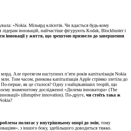
вала: «Nokia. Мільярд клієнтів. Чи вдасться будь-кому
лідерам інновацій, найчастіше фігурують Kodak, Blockbuster і
вати інновації у життя, що зрештою призвело до завершення
0 млрд. Але протягом наступних п’яти років капіталізація Nokia
 млн. Тим часом, ринкова капіталізація Apple стрімко злетіла до
По-перше, як це сталося? Одну з найцікавіших теорій, що
 своєму знаменитому дослідженні «Дилема інноватора» (The
нновації» (disruptive innovation). По-друге,
чи стоїть така ж
Nokia?
роблема полягає у внутрішньому опорі до змін
, тому
ваціям», з іншого боку, здебільшого доводиться тяжко.