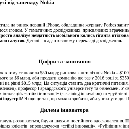
узі від занепаду Nokia
устила на ринок перший iPhone, обкладинка журналу Forbes запиту
лося згодом. У тематичних дослідженнях, присвячених втраченим 
 просто аналізує нездатність мобільного колись гіганта втілю
ькою галуззю
. Деталі – в адаптованому перекладі дослідження.
Цифри та запитання
оків тому становила $80 млрд; ринкова капіталізація Nokia – $10
ього за $6 млрд, аби продати компанію ще раз у 2016 році за $350
на рівні $815 млрд. Ця ситуація ставить два критичні питання. 
ristensen), професор Гарвардського університету та бізнесмен. У
новацій: «стійкі інновації» (sustaining innovation) та «руйнівні і
 індустрії?
Якщо це так, що можна зробити, аби уникнути долі 
Дилема інноватора
 галузь розвивається, йдучи шляхом постійного вдосконалення.
П
ших клієнтів, впроваджуючи «стійкі інновації». «Руйнівним інно