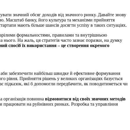
вати значний обсяг доходів від значного ринку. Давайте знову
ею. Масштаб банку, його культура та механізми прийняття
тартапи мають більше шансів досягти успіху в таких ситуаціях.
старілими формальностями, правилами та внутрішньою
 нього. На жаль, ця стратегія часто зазнає поразки, на думку
ний спосіб їх використання – це створення окремого
и, аби забезпечити найбільш швидке й ефективне формування
го рівня. Прийняття рішень у великих організаціях базується
ає підказок, які б допомогли передбачити, як поводитиметься чи
ка організація повинна
відмовитися від своїх звичних методів
би працювати на руйнівних ринках. Розробка та управління