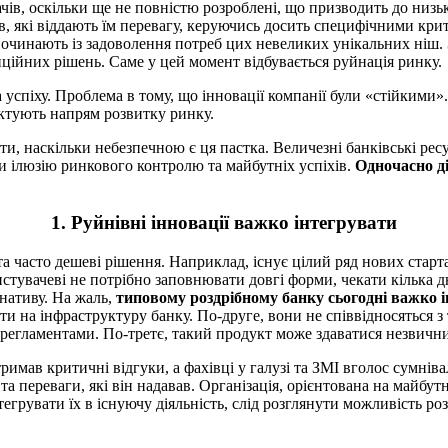
ів, оскільки ще не повністю розроблені, що призводить до низько
в, які віддають їм перевагу, керуючись досить специфічними кр
очинають із задоволення потреб цих невеликих унікальних ніш. 
ційних рішень. Саме у цей момент відбувається руйнація ринку.
 успіху. Проблема в тому, що інновації компанії були «стійкими
ктують напрям розвитку ринку.
міти, наскільки небезпечною є ця пастка. Величезні банківські р
и ілюзію ринкового контролю та майбутніх успіхів.
Одночасно ді
1. Руйнівні інновації важко інтегрувати
та часто дешеві рішення. Наприклад, існує цілий ряд нових стар
ристувачеві не потрібно заповнювати довгі форми, чекати кілька д
нативу. На жаль,
типовому роздрібному банку сьогодні важко і
рати на інфраструктуру банку. По-друге, вони не співвідносяться 
регламентами. По-третє, такий продукт може здаватися незвичним
римав критичні відгуки, а фахівці у галузі та ЗМІ вголос сумнів
 переваги, які він надавав. Організація, орієнтована на майбутн
грувати їх в існуючу діяльність, слід розглянути можливість роз