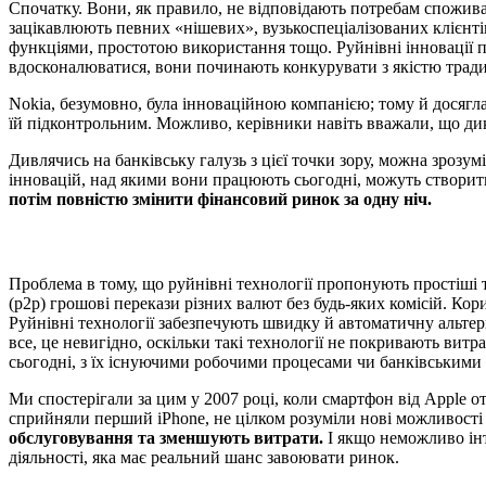
Спочатку. Вони, як правило, не відповідають потребам споживач
зацікавлюють певних «нішевих», вузькоспеціалізованих клієнті
функціями, простотою використання тощо. Руйнівні інновації п
вдосконалюватися, вони починають конкурувати з якістю тради
Nokia, безумовно, була інноваційною компанією; тому й досягла
їй підконтрольним. Можливо, керівники навіть вважали, що ди
Дивлячись на банківську галузь з цієї точки зору, можна зрозу
інновацій, над якими вони працюють сьогодні, можуть створит
потім повністю змінити фінансовий ринок за одну ніч.
Проблема в тому, що руйнівні технології пропонують простіші 
(p2p) грошові перекази різних валют без будь-яких комісій. Ко
Руйнівні технології забезпечують швидку й автоматичну альтер
все, це невигідно, оскільки такі технології не покривають вит
сьогодні, з їх існуючими робочими процесами чи банківськими 
Ми спостерігали за цим у 2007 році, коли смартфон від Apple от
сприйняли перший iPhone, не цілком розуміли нові можливості та
обслуговування та зменшують витрати.
І якщо неможливо інте
діяльності, яка має реальний шанс завоювати ринок.