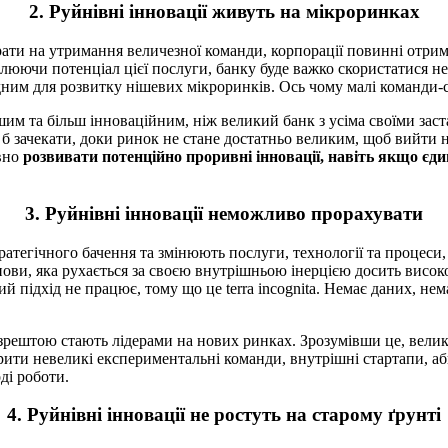
2. Руйнівні інновації живуть на мікроринках
ати на утримання величезної команди, корпорації повинні отриму
люючи потенціал цієї послуги, банку буде важко скористатися н
дним для розвитку нішевих мікроринків. Ось чому малі команди-с
им та більш інноваційним, ніж великий банк з усіма своїми за
 б зачекати, доки ринок не стане достатньо великим, щоб вийти на
вно
розвивати потенційно проривні інновації, навіть якщо єди
3. Руйнівні інновації неможливо прорахувати
ратегічного бачення та змінюють послуги, технології та процес
нови, яка рухається за своєю внутрішньою інерцією досить високо
й підхід не працює, тому що це terra incognita. Немає даних, нем
 зрештою стають лідерами на нових ринках. Зрозумівши це, вели
орити невеликі експериментальні команди, внутрішні стартапи, а
ді роботи.
4. Руйнівні інновації не ростуть на старому ґрунті