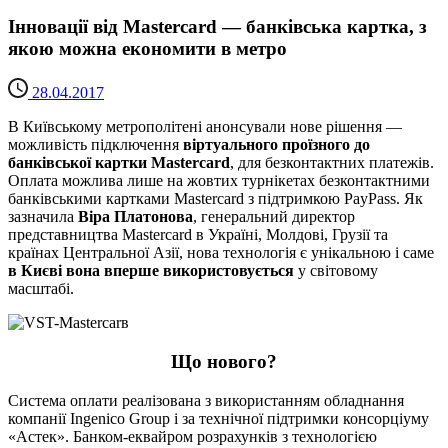
Інновації від Mastercard — банківська картка, з
якою можна економити в метро
28.04.2017
В Київському метрополітені анонсували нове рішення —
можливість підключення
віртуального проїзного до
банківської картки Mastercard
, для безконтактних платежів.
Оплата можлива лише на жовтих турнікетах безконтактними
банківськими картками Mastercard з підтримкою PayPass. Як
зазначила
Віра Платонова
, генеральний директор
представництва Mastercard в Україні, Молдові, Грузії та
країнах Центральної Азії, нова технологія є унікальною і саме
в Києві вона вперше використовується
у світовому
масштабі.
Що нового?
Система оплати реалізована з використанням обладнання
компанії Ingenico Group і за технічної підтримки консорціуму
«Астек». Банком-еквайром розрахунків з технологією