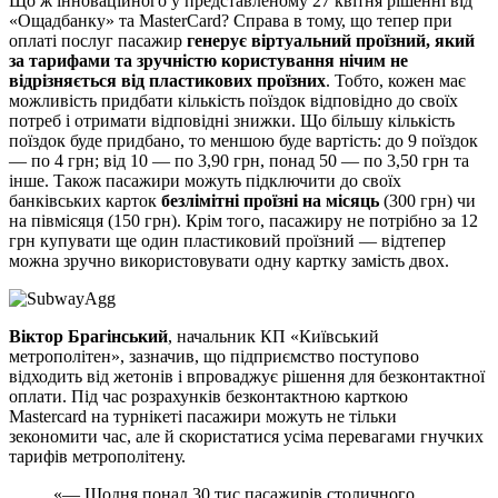
Що ж інноваційного у представленому 27 квітня рішенні від
«Ощадбанку» та MasterCard? Справа в тому, що тепер при
оплаті послуг пасажир
генерує віртуальний проїзний, який
за тарифами та зручністю користування нічим не
відрізняється від пластикових проїзних
. Тобто, кожен має
можливість придбати кількість поїздок відповідно до своїх
потреб і отримати відповідні знижки. Що більшу кількість
поїздок буде придбано, то меншою буде вартість: до 9 поїздок
— по 4 грн; від 10 — по 3,90 грн, понад 50 — по 3,50 грн та
інше. Також пасажири можуть підключити до своїх
банківських карток
безлімітні проїзні на місяць
(300 грн) чи
на півмісяця (150 грн). Крім того, пасажиру не потрібно за 12
грн купувати ще один пластиковий проїзний — відтепер
можна зручно використовувати одну картку замість двох.
Віктор Брагінський
, начальник КП «Київський
метрополітен», зазначив, що підприємство поступово
відходить від жетонів і впроваджує рішення для безконтактної
оплати. Під час розрахунків безконтактною карткою
Mastercard на турнікеті пасажири можуть не тільки
зекономити час, але й скористатися усіма перевагами гнучких
тарифів метрополітену.
«— Щодня понад 30 тис пасажирів столичного