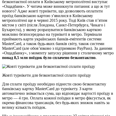
безконтактної оплати в Київському метрополітені виступає
«Ощадбанк». У читача може виникнути питання: а що ж тут
нового? Адже жовті турнікети, що дозволяють оплатити
проїзд банківською картою з’явилися в Київському
метрополітені ще в червні 2015 року. Тоді Київ став п’ятим
містом у світі (після Лондона, Санкт-Петербурга, Чикаго і
Бухареста), у якому розрахуватися банківською карткою
можливо безпосередньо на турнікеті в метро. Термінали
приймають карти українських банків-емітентів системи
MasterCard, а також будь-яких банків світу, також системи
MasterCard (але обов’язково з підтримкою PayPass). За даними
«Ощадбанку», з моменту запуску рішення у столичному метро
понад 8,5 млн поїздок було сплачено безконтактно
.
Жовті турнікети для безконтактної сплати проїзду
Для сплати проїзду необхідно піднести свою безконтактну
банківську картку MasterCard до турнікету. З карти
автоматично знімається сума, що відповідає вартості проїзду в
метро — 4 грн. Оплата кожної поїздки в метро фіксується, як
окрема фінансова трансакція, без будь-яких знижок навіть за
велику кількість поїздок.