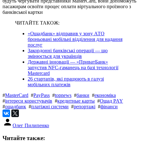
будуть чергувати представники MasterCard, вони допоможуть
пасажирам освоїти процес оплати віртуального проїзного з
банківської картки
ЧИТАЙТЕ ТАКОЖ:
«Ощадбанк» відправив у зону АТО
броньовані мобільні відділення для надання
послуг
Закордонні банківські операції — що
змінюється для українців
Державні інновації — «ПриватБанк»
запустив NFC-гаманець на базі технології
Mastercard
26 стартапів, які працюють в галузі
мобільних платежів
#
MasterCard
#
PayPass
#
topnews
#
банки
#
економіка
#
інтереси користувачів
#
кредитные карты
#
Ощад PAY
#
ощадбанк
#
платіжні системи
#
репортажі
#
фінанси
Олег Пилипенко
Читайте также: