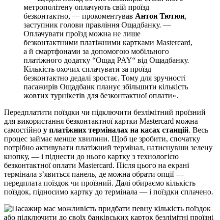
метрополітену оплачують свій проїзд
безконтактно, — прокоментував
Антон Тютюн
,
заступник голови правління Ощадбанку. —
Оплачувати проїзд можна не лише
безконтактними платіжними картками Mastercard,
а й смартфонами за допомогою мобільного
платіжного додатку “Ощад PAY“ від Ощадбанку.
Кількість охочих сплачувати за проїзд
безконтактно дедалі зростає. Тому для зручності
пасажирів Ощадбанк планує збільшити кількість
жовтих турнікетів для безконтактної оплати».
Передплатити поїздки чи підключити безлімітний проїзний
для використання безконтактної картки Mastercard можна
самостійно
у платіжних терміналах на касах станцій
. Весь
процес займає менше хвилини. Щоб це зробити, спочатку
потрібно активувати платіжний термінал, натиснувши зелену
кнопку, — і піднести до нього картку з технологією
безконтактної оплати Mastercard. Після цього на екрані
термінала з’явиться панель, де можна обрати опції —
передплата поїздок чи проїзний. Далі обираємо кількість
поїздок, підносимо картку до термінала — і поїздки сплачено.