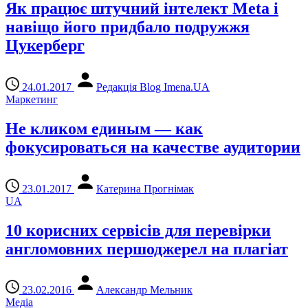
Як працює штучний інтелект Meta і
навіщо його придбало подружжя
Цукерберг
24.01.2017
Редакція Blog Imena.UA
Маркетинг
Не кликом единым — как
фокусироваться на качестве аудитории
23.01.2017
Катерина Прогнімак
UA
10 корисних сервісів для перевірки
англомовних першоджерел на плагіат
23.02.2016
Александр Мельник
Медіа