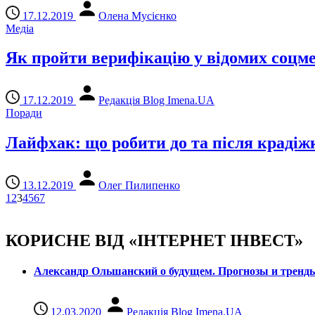
17.12.2019
Олена Мусієнко
Медіа
Як пройти верифікацію у відомих соцм
17.12.2019
Редакція Blog Imena.UA
Поради
Лайфхак: що робити до та після крадіж
13.12.2019
Олег Пилипенко
1
2
3
4
5
6
7
КОРИСНЕ ВІД «ІНТЕРНЕТ ІНВЕСТ»
Александр Ольшанский о будущем. Прогнозы и тренд
12.03.2020
Редакція Blog Imena.UA