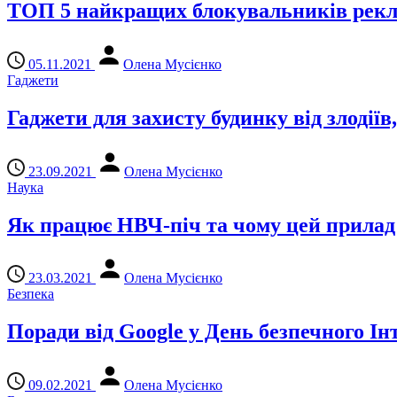
ТОП 5 найкращих блокувальників рекла
05.11.2021
Олена Мусієнко
Гаджети
Гаджети для захисту будинку від злодіїв
23.09.2021
Олена Мусієнко
Наука
Як працює НВЧ-піч та чому цей прилад
23.03.2021
Олена Мусієнко
Безпека
Поради від Google у День безпечного Ін
09.02.2021
Олена Мусієнко