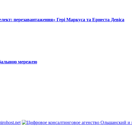
лект: перезавантаження» Гері Маркуса та Ернеста Девіса
обальною мережею