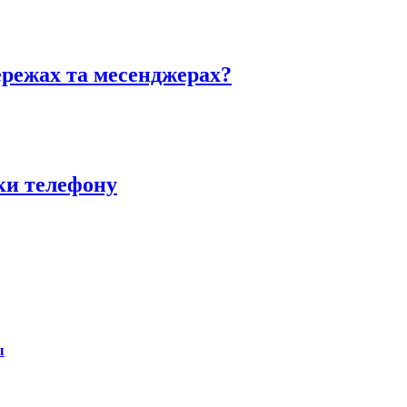
ережах та месенджерах?
ки телефону
ы