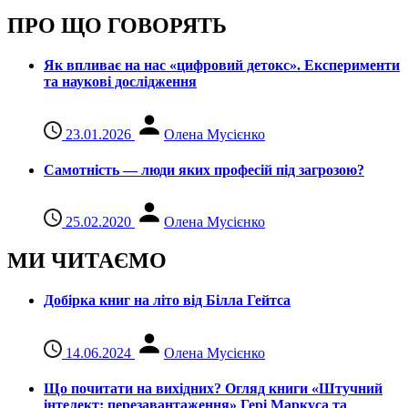
ПРО ЩО ГОВОРЯТЬ
Як впливає на нас «цифровий детокс». Експерименти
та наукові дослідження
23.01.2026
Олена Мусієнко
Самотність — люди яких професій під загрозою?
25.02.2020
Олена Мусієнко
МИ ЧИТАЄМО
Добірка книг на літо від Білла Гейтса
14.06.2024
Олена Мусієнко
Що почитати на вихідних? Огляд книги «Штучний
інтелект: перезавантаження» Гері Маркуса та