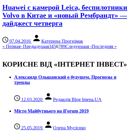
Huawei с камерой Leica, беспилотники
Volvo в Китае и «новый Рембрандт» —
дайджест четверга
07.04.2016
Катерина Прогнімак
«
Первая
‹
Предыдущая
3
4
5
6
7
8
9
Следующая
›
Последняя
»
КОРИСНЕ ВІД «ІНТЕРНЕТ ІНВЕСТ»
Александр Ольшанский о будущем. Прогнозы и
тренды
12.03.2020
Редакція Blog Imena.UA
Місто Майбутнього на iForum 2019
25.05.2019
Олена Мусієнко