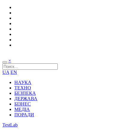
×
UA
EN
НАУКА
ТЕХНО
БЕЗПЕКА
ДЕРЖАВА
БІЗНЕС
МЕДІА
ПОРАДИ
TestLab