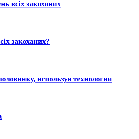
ень всіх закоханих
всіх закоханих?
 половинку, используя технологии
а