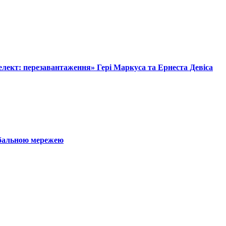
лект: перезавантаження» Гері Маркуса та Ернеста Девіса
обальною мережею