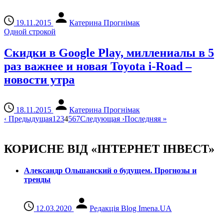
19.11.2015
Катерина Прогнімак
Одной строкой
Скидки в Google Play, миллениалы в 5
раз важнее и новая Toyota i-Road –
новости утра
18.11.2015
Катерина Прогнімак
‹
Предыдущая
1
2
3
4
5
6
7
Следующая
›
Последняя
»
КОРИСНЕ ВІД «ІНТЕРНЕТ ІНВЕСТ»
Александр Ольшанский о будущем. Прогнозы и
тренды
12.03.2020
Редакція Blog Imena.UA