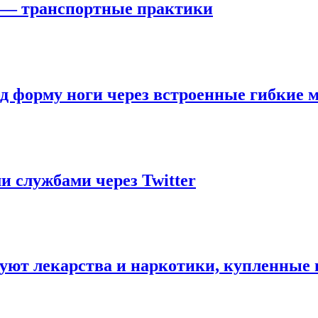
» — транспортные практики
од форму ноги через встроенные гибкие
и службами через Twitter
уют лекарства и наркотики, купленные 