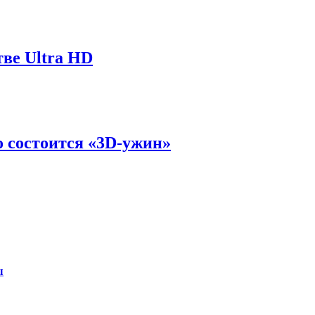
тве Ultra HD
 состоится «3D-ужин»
ы