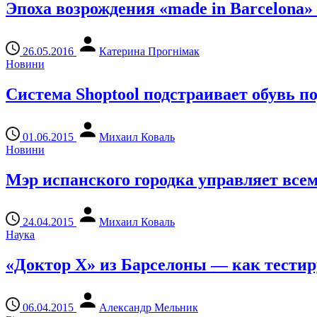
Эпоха возрождения «made in Barcelona
26.05.2016
Катерина Прогнімак
Новини
Система Shoptool подстраивает обувь п
01.06.2015
Михаил Коваль
Новини
Мэр испанского городка управляет всем
24.04.2015
Михаил Коваль
Наука
«Доктор Х» из Барселоны — как тестир
06.04.2015
Александр Мельник