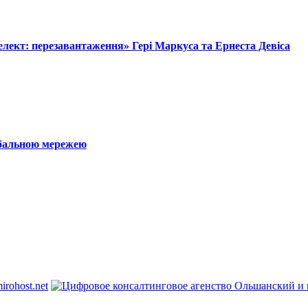
лект: перезавантаження» Гері Маркуса та Ернеста Девіса
обальною мережею