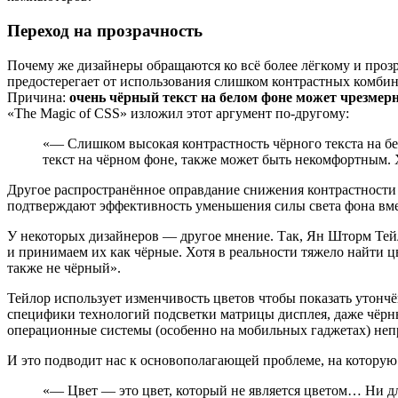
Переход на прозрачность
Почему же дизайнеры обращаются ко всё более лёгкому и проз
предостерегает от использования слишком контрастных комбина
Причина:
очень чёрный текст на белом фоне может чрезмерн
«The Magic of CSS» изложил этот аргумент по-другому:
«— Слишком высокая контрастность чёрного текста на бе
текст на чёрном фоне, также может быть некомфортным. Х
Другое распространённое оправдание снижения контрастности н
подтверждают эффективность уменьшения силы света фона вме
У некоторых дизайнеров — другое мнение. Так, Ян Шторм Тейл
и принимаем их как чёрные. Хотя в реальности тяжело найти ц
также не чёрный».
Тейлор использует изменчивость цветов чтобы показать утончённ
специфики технологий подсветки матрицы дисплея, даже чёрный
операционные системы (особенно на мобильных гаджетах) неп
И это подводит нас к основополагающей проблеме, на котору
«— Цвет — это цвет, который не является цветом… Ни д