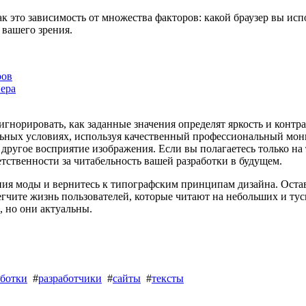
ак это зависимость от множества факторов: какой браузер вы исп
 вашего зрения.
ров
нера
игнорировать, как заданные значения определят яркость и контр
льных условиях, используя качественный профессиональный монит
м другое восприятие изображения. Если вы полагаетесь только на
етственности за читабельность вашей разработки в будущем.
ия моды и вернитесь к типографским принципам дизайна. Оста
гчите жизнь пользователей, которые читают на небольших и тус
 но они актуальны.
аботки
#
разработчики
#
сайты
#
тексты