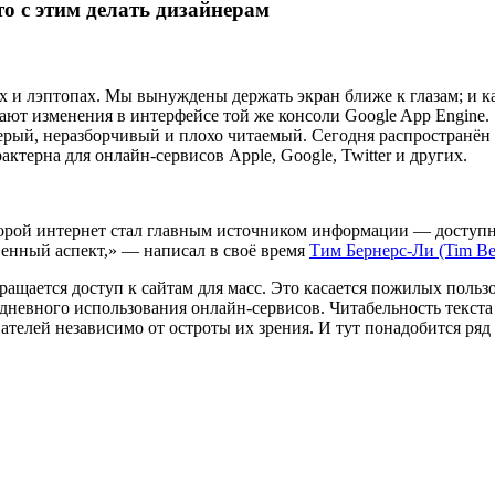
о с этим делать дизайнерам
 и лэптопах. Мы вынуждены держать экран ближе к глазам; и каж
ают изменения в интерфейсе той же консоли Google App Engine.
серый, неразборчивый и плохо читаемый. Сегодня распространён
актерна для онлайн-сервисов Apple, Google, Twitter и других.
которой интернет стал главным источником информации — доступ
венный аспект,» — написал в своё время
Тим Бернерс-Ли (Tim Be
кращается доступ к сайтам для масс. Это касается пожилых пользо
невного использования онлайн-сервисов. Читабельность текста
вателей независимо от остроты их зрения. И тут понадобится ряд