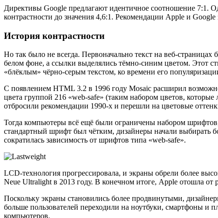
Директивы Google предлагают идентичное соотношение 7:1. Одн
контрастности до значения 4,6:1. Рекомендации Apple и Google
История контрастности
Но так было не всегда. Первоначально текст на веб-страница
белом фоне, а ссылки выделялись тёмно-синим цветом. Этот ст
«блёклым» чёрно-серым текстом, ко времени его популяризации
С появлением HTML 3.2 в 1996 году Mosaic расширил возможно
цвета группой 216 «web-safe» (таким набором цветов, которые 
отбросили рекомендации 1990-х и перешли на цветовые оттенк
Тогда компьютеры всё ещё были ограничены набором шрифтов,
стандартный шрифт был чётким, дизайнеры начали выбирать бол
сократилась зависимость от шрифтов типа «web-safe».
LCD-технология прогрессировала, и экраны обрели более высоко
Neue Ultralight в 2013 году. В конечном итоге, Apple отошла 
Поскольку экраны становились более продвинутыми, дизайнеры
больше пользователей переходили на ноутбуки, смартфоны и п
компьютеров.