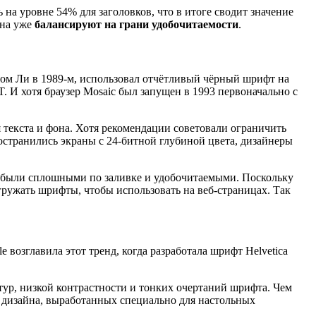
а уровне 54% для заголовков, что в итоге сводит значение
йна уже
балансируют на грани удобочитаемости
.
сом Ли в 1989-м, использовал отчётливый чёрный шрифт на
 И хотя браузер Mosaic был запущен в 1993 первоначально с
 текста и фона. Хотя рекомендации советовали ограничить
пространились экраны с 24-битной глубиной цвета, дизайнеры
 были сплошными по заливке и удобочитаемыми. Поскольку
гружать шрифты, чтобы использовать на веб-страницах. Так
возглавила этот тренд, когда разработала шрифт Helvetica
ур, низкой контрастности и тонких очертаний шрифта. Чем
в дизайна, выработанных специально для настольных