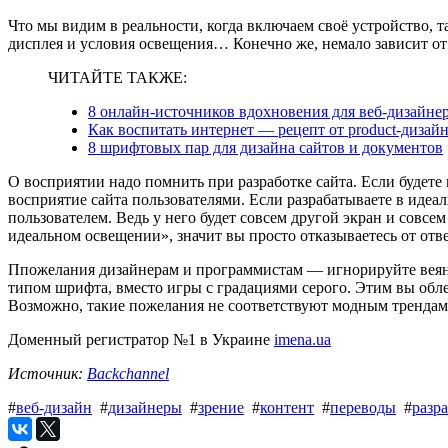
Что мы видим в реальности, когда включаем своё устройство, т
дисплея и условия освещения… Конечно же, немало зависит от
ЧИТАЙТЕ ТАКЖЕ:
8 онлайн-источников вдохновения для веб-дизайне
Как воспитать интернет — рецепт от product-дизай
8 шрифтовых пар для дизайна сайтов и документов
О восприятии надо помнить при разработке сайта. Если будете 
восприятие сайта пользователями. Если разрабатываете в идеа
пользователем. Ведь у него будет совсем другой экран и совсе
идеальном освещении», значит вы просто отказываетесь от отв
Ппожелания дизайнерам и программистам — игнорируйте веян
типом шрифта, вместо игры с градациями серого. Этим вы обле
Возможно, такие пожелания не соответствуют модным трендам,
Доменный регистратор №1 в Украине
imena.ua
Источник:
Backchannel
#
веб-дизайн
#
дизайнеры
#
зрение
#
контент
#
переводы
#
разр