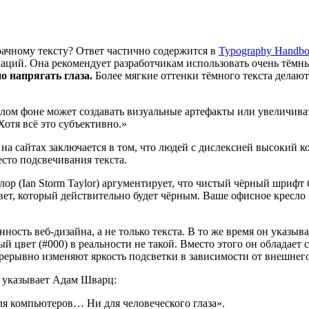
рачному тексту? Ответ частично содержится в
Typography Handb
ций. Она рекомендует разработчикам использовать очень тёмный
о напрягать глаза.
Более мягкие оттенки тёмного текста делаю
лом фоне может создавать визуальные артефакты или увеличивать
отя всё это субъективно.»
а сайтах заключается в том, что людей с дислексией высокий кон
сто подсвечивания текста.
ор (Ian Storm Taylor) аргументирует, что чистый чёрный шрифт
вет, который действительно будет чёрным. Ваше офисное кресло 
ость веб-дизайна, а не только текста. В то же время он указыва
 цвет (#000) в реальности не такой. Вместо этого он обладает 
рерывно изменяют яркость подсветки в зависимости от внешнег
ю указывает Адам Шварц:
ля компьютеров… Ни для человеческого глаза».