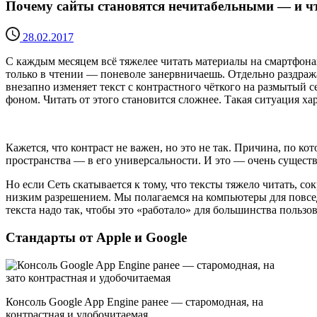
Почему сайты становятся нечитабельными — и чт
28.02.2017
С каждым месяцем всё тяжелее читать материалы на смартфонах
только в чтении — поневоле занервничаешь. Отдельно раздраж
внезапно изменяет текст с контрастного чёткого на размытый 
фоном. Читать от этого становится сложнее. Такая ситуация хар
Кажется, что контраст не важен, но это не так. Причина, по 
пространства — в его универсальности. И это — очень сущест
Но если Сеть скатывается к тому, что тексты тяжело читать, со
низким разрешением. Мы полагаемся на компьютеры для повсед
текста надо так, чтобы это «работало» для большинства пользо
Стандарты от Apple и Google
Консоль Google App Engine ранее — старомодная, на
контрастная и удобочитаемая