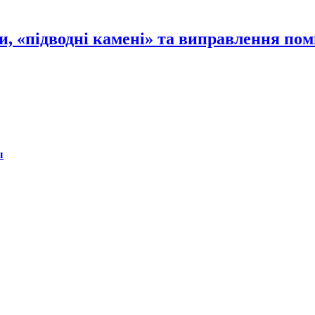
и, «підводні камені» та виправлення по
ы