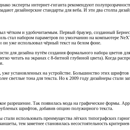
ако эксперты интернет-гиганта рекомендуют полупрозрачность н
 задают дизайнерские стандарты для веба. И эти два столпа диза
х был чётким и удобочитаемым. Первый браузер, созданный Берне
иль стал набором параметров по умолчанию на компьютере NeXT.
 он уже использовал чёрный текст на белом фоне.
сти для дизайна путём создания формального набора цветов для
легко читать на экранах с 8-битной глубиной цвета). Когда рас
и.
 уже установленных на устройстве. Большинство этих шрифтов
ее светлые тона для текста. Но к 2009 году дизайнеры стали за
е разрешение. Так появилась мода на графические формы. Apple 
от рубленых шрифтов, добавив опцию полужирного текста.
 стали использовать преимущества лёгких типографских гарнит
ланшеты, тем заметнее становилась несостоятельность критерие