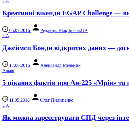
UA
Креативні вікенди EGAP Challenge — я
05.07.2016
Редакція Blog Imena.UA
UA
Джеймси Бонди відкритих даних — досві
17.06.2016
Александр Мельник
Армія
5 цікавих фактів про Ан-225 «Мрія» та 
11.05.2016
Олег Пилипенко
UA
Як можна зареєструвати СПД через інте