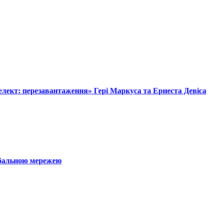
лект: перезавантаження» Гері Маркуса та Ернеста Девіса
обальною мережею