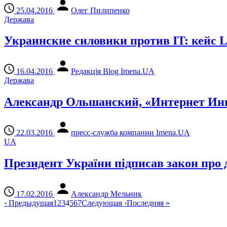
25.04.2016
Олег Пилипенко
Держава
Украинские силовики против IT: кейс 
16.04.2016
Редакція Blog Imena.UA
Держава
Александр Ольшанский, «Интернет Инв
22.03.2016
пресс-служба компании Imena.UA
UA
Президент України підписав закон про д
17.02.2016
Александр Мельник
‹
Предыдущая
1
2
3
4
5
6
7
Следующая
›
Последняя
»