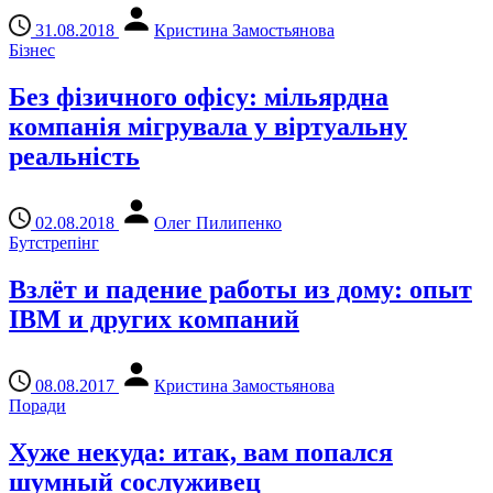
31.08.2018
Кристина Замостьянова
Бізнес
Без фізичного офісу: мільярдна
компанія мігрувала у віртуальну
реальність
02.08.2018
Олег Пилипенко
Бутстрепінг
Взлёт и падение работы из дому: опыт
IBM и других компаний
08.08.2017
Кристина Замостьянова
Поради
Хуже некуда: итак, вам попался
шумный сослуживец