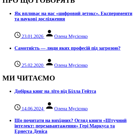
ПРО ЩО ГОВОРЯТЬ
Як впливає на нас «цифровий детокс». Експерименти
та наукові дослідження
23.01.2026
Олена Мусієнко
Самотність — люди яких професій під загрозою?
25.02.2020
Олена Мусієнко
МИ ЧИТАЄМО
Добірка книг на літо від Білла Гейтса
14.06.2024
Олена Мусієнко
Що почитати на вихідних? Огляд книги «Штучний
інтелект: перезавантаження» Гері Маркуса та
Ернеста Девіса