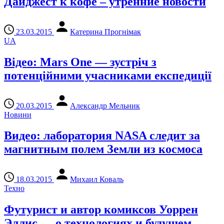
Дайджест к кофе – утренние новости
23.03.2015
Катерина Прогнімак
UA
Відео: Mars One — зустріч з
потенційними учасниками експедиції
20.03.2015
Александр Мельник
Новини
Видео: лаборатория NASA следит за
магнитным полем Земли из космоса
18.03.2015
Михаил Коваль
Техно
Футурист и автор комиксов Уоррен
Эллис — о технологиях и будущем