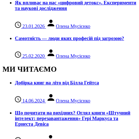
Як впливає на нас «цифровий детокс». Експерименти
та наукові дослідження
23.01.2026
Олена Мусієнко
Самотність — люди яких професій під загрозою?
25.02.2020
Олена Мусієнко
МИ ЧИТАЄМО
Добірка книг на літо від Білла Гейтса
14.06.2024
Олена Мусієнко
Що почитати на вихідних? Огляд книги «Штучний
інтелект: перезавантаження» Гері Маркуса та
Ернеста Девіса