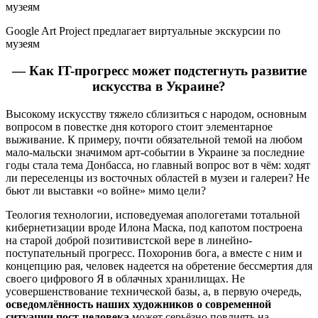
Google Art Project предлагает виртуальные экскурсии по
музеям
— Как IT-прогресс может подстегнуть развитие
искусства в Украине?
Высокому искусству тяжело сблизиться с народом, основным
вопросом в повестке дня которого стоит элементарное
выживание. К примеру, почти обязательной темой на любом
мало-мальски значимом арт-событии в Украине за последние
годы стала тема Донбасса, но главный вопрос вот в чём: ходят
ли переселенцы из восточных областей в музеи и галереи? Не
бьют ли выставки «о войне» мимо цели?
Теология технологии, исповедуемая апологетами тотальной
кибернетизации вроде Илона Маска, под капотом построена
на старой доброй позитивистской вере в линейно-
поступательный прогресс. Похоронив бога, а вместе с ним и
концепцию рая, человек надеется на обретение бессмертия для
своего цифрового Я в облачных хранилищах. Не
усовершенствование технической базы, а, в первую очередь,
осведомлённость наших художников о современной
ситуации пост-человека
может серьёзно повлиять на