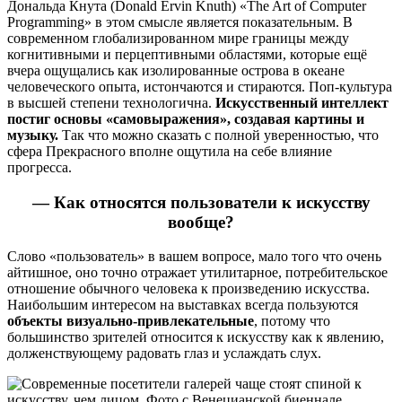
Дональда Кнута (Donald Ervin Knuth) «The Art of Computer
Programming» в этом смысле является показательным. В
современном глобализированном мире границы между
когнитивными и перцептивными областями, которые ещё
вчера ощущались как изолированные острова в океане
человеческого опыта, истончаются и стираются. Поп-культура
в высшей степени технологична.
Искусственный интеллект
постиг основы «самовыражения», создавая картины и
музыку.
Так что можно сказать с полной уверенностью, что
сфера Прекрасного вполне ощутила на себе влияние
прогресса.
— Как относятся пользователи к искусству
вообще?
Слово «пользователь» в вашем вопросе, мало того что очень
айтишное, оно точно отражает утилитарное, потребительское
отношение обычного человека к произведению искусства.
Наибольшим интересом на выставках всегда пользуются
объекты визуально-привлекательные
, потому что
большинство зрителей относится к искусству как к явлению,
долженствующему радовать глаз и услаждать слух.