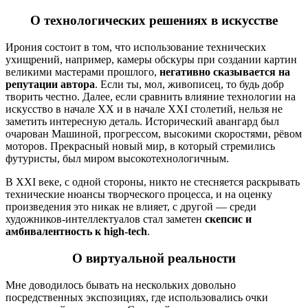
О технологических решениях в искусстве
Ирония состоит в том, что использование технических
ухищрений, например, камеры обскуры при создании картин
великими мастерами прошлого,
негативно сказывается на
репутации автора
. Если ты, мол, живописец, то будь добр
творить честно. Далее, если сравнить влияние технологии на
искусство в начале XX и в начале XXI столетий, нельзя не
заметить интересную деталь. Исторический авангард был
очарован Машиной, прогрессом, высокими скоростями, рёвом
моторов. Прекрасный новый мир, в который стремились
футуристы, был миром высокотехнологичным.
В XXI веке, с одной стороны, никто не стесняется раскрывать
технические нюансы творческого процесса, и на оценку
произведения это никак не влияет, с другой — среди
художников-интеллектуалов стал заметен
скепсис и
амбивалентность к high-tech
.
О виртуальной реальности
Мне доводилось бывать на нескольких довольно
посредственных экспозициях, где использовались очки