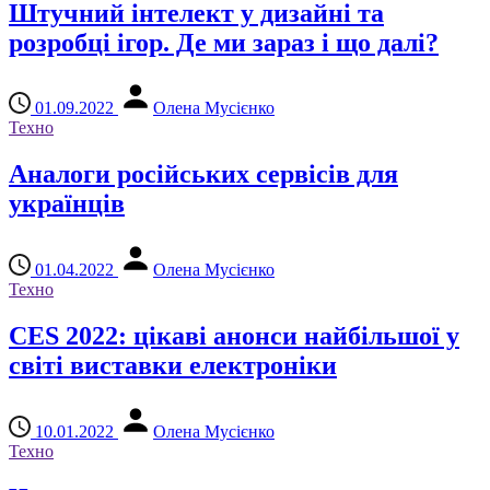
Штучний інтелект у дизайні та
розробці ігор. Де ми зараз і що далі?
01.09.2022
Олена Мусієнко
Техно
Аналоги російських сервісів для
українців
01.04.2022
Олена Мусієнко
Техно
CES 2022: цікаві анонси найбільшої у
світі виставки електроніки
10.01.2022
Олена Мусієнко
Техно