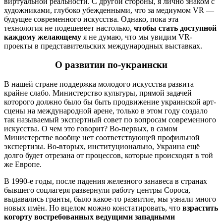
виртуальной реальности. С другой стороны, я лично знаком с
художниками, глубоко убежденными, что за медиумом VR —
будущее современного искусства. Однако, пока эта
технология не подешевеет настолько,
чтобы стать доступной
каждому желающему
я не думаю, что мы увидим VR-
проекты в представительских международных выставках.
О развитии по-украински
В нашей стране поддержка молодого искусства развита
крайне слабо. Министерство культуры, прямой задачей
которого должно было бы быть продвижение украинской арт-
сцены на международной арене, только в этом году создало
так называемый экспертный совет по вопросам современного
искусства. О чем это говорит? Во-первых, в самом
Министерстве вообще нет соответствующей профильной
экспертизы. Во-вторых, институционально, Украина ещё
долго будет отрезана от процессов, которые происходят в той
же Европе.
В 1990-е годы, после падения железного занавеса в странах
бывшего соцлагеря развернули работу центры Сороса,
выдавались гранты, было какое-то развитие, мы узнали много
новых имён. Но вцелом можно констатировать, что
взрастить
когорту востребованных ведущими западными