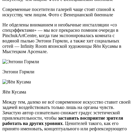
Современные посетители галерей чаще стоят спиной к
искусству, чем лицом. Фото с Венецианской биеннале
Не обделены вниманием и необычные инсталляции «со
спецэффектами» — мы все прекрасно помним очереди в
PinchukArtCentre, когда там экспонировалась комната с
водяной пылью Энтони Гормли, а также хит социальных
сетей — Infinity Room японской художницы Яёи Кусамы в
Мыстецком Арсенале.
Энтони Гормли
Яёи Кусама
Между тем, далеко не всё современное искусство ставит своей
задачей воздействовать только лишь на органы чувств.
Зачастую автор сознательно снижает градус эстетической
привлекательности, чтобы
заставить восприятие зрителя
работать на других уровнях
. Ценителей такого, как его
принято именовать, концептуального или рефлексирующего