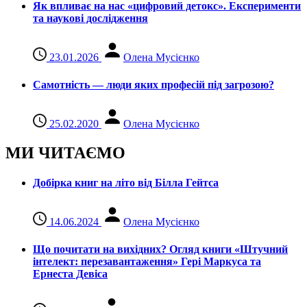
Як впливає на нас «цифровий детокс». Експерименти
та наукові дослідження
23.01.2026
Олена Мусієнко
Самотність — люди яких професій під загрозою?
25.02.2020
Олена Мусієнко
МИ ЧИТАЄМО
Добірка книг на літо від Білла Гейтса
14.06.2024
Олена Мусієнко
Що почитати на вихідних? Огляд книги «Штучний
інтелект: перезавантаження» Гері Маркуса та
Ернеста Девіса