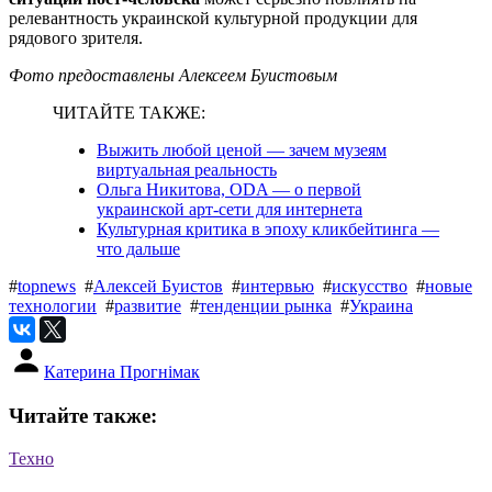
релевантность украинской культурной продукции для
рядового зрителя.
Фото предоставлены Алексеем Буистовым
ЧИТАЙТЕ ТАКЖЕ:
Выжить любой ценой — зачем музеям
виртуальная реальность
Ольга Никитова, ODA — о первой
украинской арт-сети для интернета
Культурная критика в эпоху кликбейтинга —
что дальше
#
topnews
#
Алексей Буистов
#
интервью
#
искусство
#
новые
технологии
#
развитие
#
тенденции рынка
#
Украина
Катерина Прогнімак
Читайте также:
Техно