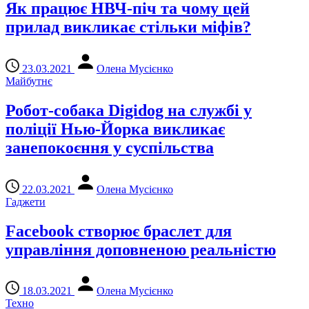
Як працює НВЧ-піч та чому цей
прилад викликає стільки міфів?
23.03.2021
Олена Мусієнко
Майбутнє
Робот-собака Digidog на службі у
поліції Нью-Йорка викликає
занепокоєння у суспільства
22.03.2021
Олена Мусієнко
Гаджети
Facebook створює браслет для
управління доповненою реальністю
18.03.2021
Олена Мусієнко
Техно