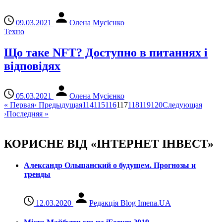
09.03.2021
Олена Мусієнко
Техно
Що таке NFT? Доступно в питаннях і
відповідях
05.03.2021
Олена Мусієнко
«
Первая
‹
Предыдущая
114
115
116
117
118
119
120
Следующая
›
Последняя
»
КОРИСНЕ ВІД «ІНТЕРНЕТ ІНВЕСТ»
Александр Ольшанский о будущем. Прогнозы и
тренды
12.03.2020
Редакція Blog Imena.UA