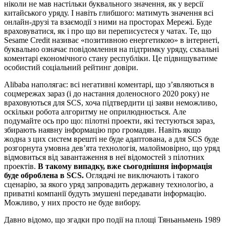
ніколи не мав настільки буквального значення, як у версії
китайського уряду. І навіть глибшого: матимуть значення всі
онлайн-друзі та взаємодії з ними на просторах Мережі. Буде
враховуватися, як і про що ви переписуєтеся у чатах. Те, що
Sesame Credit називає «позитивною енергетикою» в інтернеті,
буквально означає повідомлення на підтримку уряду, схвальні
коментарі економічного стану республіки. Це підвищуватиме
особистий соціальний рейтинг довіри.
Alibaba наполягає: всі негативні коментарі, що з’являються в
соцмережах зараз (і до настання доленосного 2020 року) не
враховуються для SCS, хоча підтвердити ці заяви неможливо,
оскільки робота алгоритму не оприлюднюється. Але
подумайте ось про що: пілотні проекти, які тестуються зараз,
збирають наявну інформацію про громадян. Навіть якщо
жодна з цих систем врешті не буде адаптована, а для SCS буде
розгорнута умовна дев’ята технологія, малоймовірно, що уряд
відмовиться від завантаження в неї відомостей з пілотних
проектів.
В такому випадку, вже сьогоднішня інформація
буде оброблена в SCS.
Оглядачі не виключають і такого
сценарію, за якого уряд запровадить державну технологію, а
приватні компанії будуть змушені передавати інформацію.
Можливо, у них просто не буде вибору.
Давно відомо, що згадки про події на площі Тяньаньмень 1989