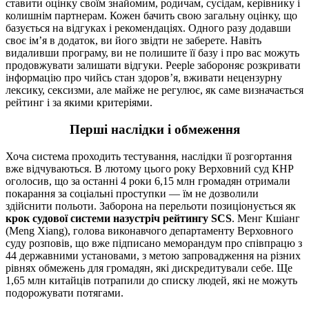
ставити оцінку своїм знайомим, родичам, сусідам, керівнику і
колишнім партнерам. Кожен бачить свою загальну оцінку, що
базується на відгуках і рекомендаціях. Одного разу додавши
своє ім’я в додаток, ви його звідти не заберете. Навіть
видаливши програму, ви не полишите її базу і про вас можуть
продовжувати залишати відгуки. Peeple забороняє розкривати
інформацію про чийсь стан здоров’я, вживати нецензурну
лексику, сексизми, але майже не регулює, як саме визначається
рейтинг і за якими критеріями.
Перші наслідки і обмеження
Хоча система проходить тестування, наслідки її розгортання
вже відчуваються. В лютому цього року Верховний суд КНР
оголосив, що за останні 4 роки 6,15 млн громадян отримали
покарання за соціальні проступки — їм не дозволили
здійснити польоти. Заборона на перельоти позиціонується як
крок судової системи назустріч рейтингу SCS
. Менг Кшіанг
(Meng Xiang), голова виконавчого департаменту Верховного
суду розповів, що вже підписано меморандум про співпрацю з
44 державними установами, з метою запровадження на різних
рівнях обмежень для громадян, які дискредитували себе. Ще
1,65 млн китайців потрапили до списку людей, які не можуть
подорожувати потягами.