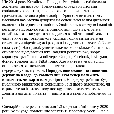
Ще 2014 року Китайська Народна Республіка опублікувала
документ під назвою «Планування структури системи
соціальних кредитів», в основі якого — призначення
громадянам певного рівня довіри. Уряд сам визначатиме,
наскільки вам можна довіряти на основі всієї вашої діяльності,
включно з інтернет-активністю. Уявіть світ, в якому всі ваші дії
ретельно відстежуються та оцінюються: що ви купуєте в
онлайн-магазинах; де ви знаходитеся в той чи інший момент
часу; з ким і як товаришуєте; скільки годин витрачаєте на
стримінг чи відеоігри; які рахунки і податки сплачуєте (або не
сплачуєте). Насправді, уявити таке легко, оскільки більшість з
описаного відбувається вже, завдяки регулярному збору
користувацької інформації через Google, Facebook, Instagram,
фітнес-трекери типу Fitbit тощо. Але майте на увазі: всі дії
оцінюються, як позитивні чи негативні, а також
перераховуються у бали.
Порядок оцінювання встановлює
державна влада, до компетенції якої тепер належить
визначати, чи варто вам довіряти.
На додачу, рейтинг буде
публічною відкритою інформацією і від нього залежатиме, чи
отримаєте ви іпотеку, нову посаду, в яку школу зможуть
ходити ваші діти, і навіть — варто йти з вами на побачення чи
ні.
Сценарій стане реальністю для 1,3 млрд китайців вже у 2020
році, коли уряд повноцінно запустить програму Social Credit