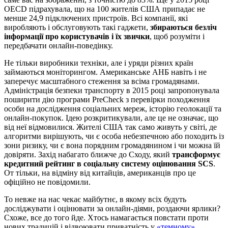
OECD підрахувала, що на 100 жителів США припадає не
менше 24,9 підключених пристроїв. Всі компанії, які
виробляють і обслуговують такі гаджети,
збираються безліч
інформації про користувачів і їх звички
, щоб розуміти і
передбачати онлайн-поведінку.
Не тільки виробники техніки, але і уряди різних країн
займаються моніторингом. Американське АНБ навіть і не
заперечує масштабного стеження за всіма громадянами.
Адміністрація безпеки транспорту в 2015 році запропонувала
поширити дію програми PreCheck з перевірки походження
особи на дослідження соціальних мереж, історію геолокації та
онлайн-покупок. Ідею розкритикували, але це не означає, що
від неї відмовилися. Жителі США так само живуть у світі, де
алгоритми вирішують, чи є особа небезпечною або походить із
зони ризику, чи є вона порядним громадянином і чи можна їй
довіряти. Захід набагато ближче до Сходу, який
трансформує
кредитний рейтинг в соціальну систему оцінювання SCS
.
От тільки, на відміну від китайців, американців про це
офіційно не повідомили.
То невже на нас чекає майбутнє, в якому всіх будуть
досліджувати і оцінювати за онлайн-діями, роздаючи ярлики?
Схоже, все до того йде. Хтось намагається повстати проти
нових традицій і відвоювати приватність у
«темному»