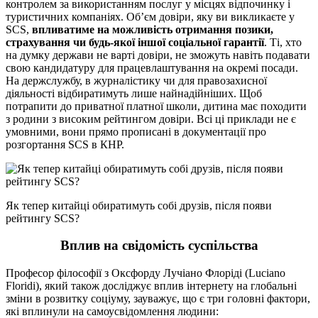
контролем за використанням послуг у місцях відпочинку і
туристичних компаніях. Об’єм довіри, яку ви викликаєте у
SCS,
впливатиме на можливість отримання позики,
страхування чи будь-якої іншої соціальної гарантії
. Ті, хто
на думку держави не варті довіри, не зможуть навіть подавати
свою кандидатуру для працевлаштування на окремі посади.
На держслужбу, в журналістику чи для правозахисної
діяльності відбиратимуть лише найнадійніших. Щоб
потрапити до приватної платної школи, дитина має походити
з родини з високим рейтингом довіри. Всі ці приклади не є
умовними, вони прямо прописані в документації про
розгортання SCS в КНР.
Як тепер китайці обиратимуть собі друзів, після появи
рейтингу SCS?
Вплив на свідомість суспільства
Професор філософії з Оксфорду Лучіано Флоріді (Luciano
Floridi), який також досліджує вплив інтернету на глобальні
зміни в розвитку соціуму, зауважує, що є три головні фактори,
які вплинули на самоусвідомлення людини: