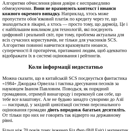
Алгоритми обчислення рівня довіри є несправедливо
обмежуючими.
Вони не враховують контекст і нюанси
кожного окремого випадку.
Наприклад, хтось може
пропустити обов’язковий платіж по кредиту через те, що
знаходиться в лікарні, а хтось — просто тому, що дармоїд. Це і
є найбільшим викликом для технологій, які поєднують
цифровий і реальний світ, при тому, проблема актуальна для
всіх сучасних користувачів, не тільки для учасників SCS.
Алгоритми повинні навчитися враховувати нюанси,
суперечності й протиріччя, притаманні людям, щоб адекватно
відображати їх в системі оцінювання і рейтингів.
Коли інформації недостатньо
Можна сказати, що в китайській SCS поєднується фантастика
«1984» Джорджа Орвелла і тактика дресування песиків за
науковцем Іваном Павловим. Поводься, як порядний
громадянин, отримуй винагороду і переконуй сам себе, що
тебе все влаштовує. Але не будьмо занадто суворими до Азії
— насправді, у західній цивілізації системи персонального
оцінювання громадян
діють впродовж багатьох десятиліть
.
От тільки про них не говорять так відверто на державному
рівні.
Більш ніж 70 років тому інженер Біл Фер (Bill Fair) і математик