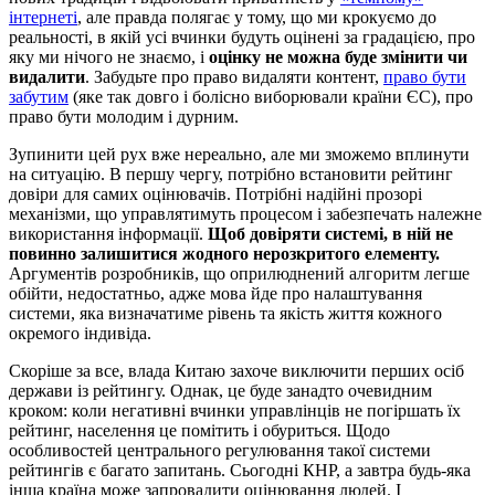
інтернеті
, але правда полягає у тому, що ми крокуємо до
реальності, в якій усі вчинки будуть оцінені за градацією, про
яку ми нічого не знаємо, і
оцінку не можна буде змінити чи
видалити
. Забудьте про право видаляти контент,
право бути
забутим
(яке так довго і болісно виборювали країни ЄС), про
право бути молодим і дурним.
Зупинити цей рух вже нереально, але ми зможемо вплинути
на ситуацію. В першу чергу, потрібно встановити рейтинг
довіри для самих оцінювачів. Потрібні надійні прозорі
механізми, що управлятимуть процесом і забезпечать належне
використання інформації.
Щоб довіряти системі, в ній не
повинно залишитися жодного нерозкритого елементу.
Аргументів розробників, що оприлюднений алгоритм легше
обійти, недостатньо, адже мова йде про налаштування
системи, яка визначатиме рівень та якість життя кожного
окремого індивіда.
Скоріше за все, влада Китаю захоче виключити перших осіб
держави із рейтингу. Однак, це буде занадто очевидним
кроком: коли негативні вчинки управлінців не погіршать їх
рейтинг, населення це помітить і обуриться. Щодо
особливостей центрального регулювання такої системи
рейтингів є багато запитань. Сьогодні КНР, а завтра будь-яка
інша країна може запровадити оцінювання людей. І