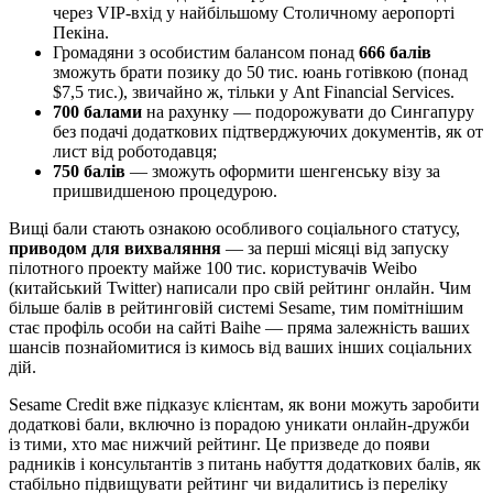
через VIP-вхід у найбільшому Столичному аеропорті
Пекіна.
Громадяни з особистим балансом понад
666 балів
зможуть брати позику до 50 тис. юань готівкою (понад
$7,5 тис.), звичайно ж, тільки у Ant Financial Services.
700 балами
на рахунку — подорожувати до Сингапуру
без подачі додаткових підтверджуючих документів, як от
лист від роботодавця;
750 балів
— зможуть оформити шенгенську візу за
пришвидшеною процедурою.
Вищі бали стають ознакою особливого соціального статусу,
приводом для вихваляння
— за перші місяці від запуску
пілотного проекту майже 100 тис. користувачів Weibo
(китайський Twitter) написали про свій рейтинг онлайн. Чим
більше балів в рейтинговій системі Sesame, тим помітнішим
стає профіль особи на сайті Baihe — пряма залежність ваших
шансів познайомитися із кимось від ваших інших соціальних
дій.
Sesame Credit вже підказує клієнтам, як вони можуть заробити
додаткові бали, включно із порадою уникати онлайн-дружби
із тими, хто має нижчий рейтинг. Це призведе до появи
радників і консультантів з питань набуття додаткових балів, як
стабільно підвищувати рейтинг чи видалитись із переліку