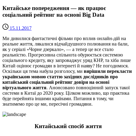
Китайське попередження — як працює
соціальний рейтинг на основі Big Data
15.11.2017
Ми дивилися фантастичні фільми про вплив онлайн-дій на
реальне життя, лякалися відчайдушного полювання на бали,
як у серіалі «Чорне дзеркало», — а тепер це все стало
реальністю. Прогресивна спільнота обурюється системою
соціального кредиту, яку запроваджує уряд КНР, та хіба лише
Китай оцінює громадян в інтернеті й наяву? Не погодимося.
Оскільки ця тема набула розголосу, ми
вирішили перекласти
українською мовою статтю західних дослідників про
китайський соціальний рейтинг довіри на основі
віртуального життя
. Анонсовано повноцінний запуск такої
системи в Китаї до 2020 року. Цілком можливо, що практика
буде перейнята іншими країнами. Питання в тому, чи
знатимемо про це ми, пересічні громадяни.
Китайський спосіб життя