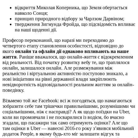
відкриття Миколая Коперника, що Земля обертається
навколо Сонця;
принцип природного відбору за Чарлзом Дарвіном;
твердження Зигмунда Фройда, що підсвідомість впливає
на наші щоденні дії.
Професор переконаний, що наразі ми переходимо до
четвертого етапу становлення особистості, відповідно до
якого
онлайн та офлайн дії однаково впливають на наше
життя
. Раніше вважалося, що онлайн-життя є відокремленим
від реальності. Від початку розвитку вебу те, що траплялося
онлайн, залишалося онлайн. Але розмежування між
реальністю і віртуальною активністю поступово зникало, а
нові ініціативи на рівні державної влади закріплюють
невідворотність відповідальності реальним життям за онлайн-
поведінку.
Візьмемо той же Facebook: всі ж погодяться, що намагаються
зобразити себе там трішечки правильнішими, розумнішими чи
соціальнішими, ніж є насправді? А як щодо поїздки на Uber,
коли ви промовчали і не посварилися із водієм, бо вчасно
згадали, що пасажири так само отримують оцінки? Але що
там оцінки в Uber — навесні 2016-го року з’явився мобільний
додаток Peeple, в якому будь-хто міг залишати відгук та