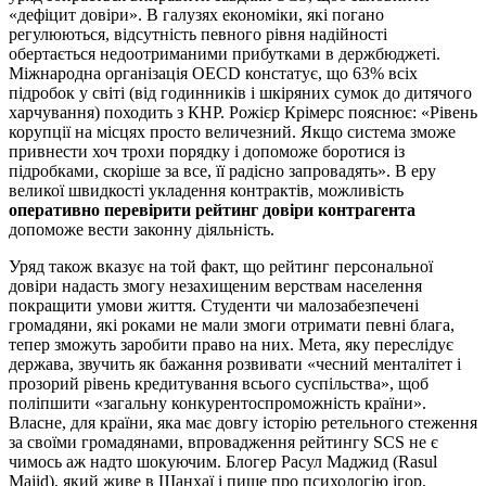
«дефіцит довіри». В галузях економіки, які погано
регулюються, відсутність певного рівня надійності
обертається недоотриманими прибутками в держбюджеті.
Міжнародна організація OECD констатує, що 63% всіх
підробок у світі (від годинників і шкіряних сумок до дитячого
харчування) походить з КНР. Рожієр Крімерс пояснює: «Рівень
корупції на місцях просто величезний. Якщо система зможе
привнести хоч трохи порядку і допоможе боротися із
підробками, скоріше за все, її радісно запровадять». В еру
великої швидкості укладення контрактів, можливість
оперативно перевірити рейтинг довіри контрагента
допоможе вести законну діяльність.
Уряд також вказує на той факт, що рейтинг персональної
довіри надасть змогу незахищеним верствам населення
покращити умови життя. Студенти чи малозабезпечені
громадяни, які роками не мали змоги отримати певні блага,
тепер зможуть заробити право на них. Мета, яку переслідує
держава, звучить як бажання розвивати «чесний менталітет і
прозорий рівень кредитування всього суспільства», щоб
поліпшити «загальну конкурентоспроможність країни».
Власне, для країни, яка має довгу історію ретельного стеження
за своїми громадянами, впровадження рейтингу SCS не є
чимось аж надто шокуючим. Блогер Расул Маджид (Rasul
Majid), який живе в Шанхаї і пише про психологію ігор,