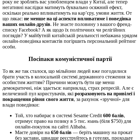
року не зроблять вас улюбленцем влади у Китаї, але тепер
негативні наслідки матимуть буквально осяжний ефект,
оскільки реально впливатимуть на кар’єру, умови життя. От
що лякає:
не менше на ці аспекти впливатиме і поведінка
ваших онлайн-друзів
. Не знаєте половину з вашого френд-
списку Facebook? А як щодо їх політичних чи релігійних
поглядів? У майбутній китайській реальності небажана урядом
онлайн-поведінка контактів погіршить персональний рейтинг
особи.
Посіпаки комуністичної партії
То як же так сталося, що мільйони людей вже погодилися
брати участь в колосальній системі державного стеження за
особистим життям? Причини можуть бути ще менш
демократичні, ніж здається: наприклад, страх репресій. Але є
величезний пул користувачів, які
розраховують на привілеї і
покращення рівня свого життя
, за рахунок «зручної» для
влади поведінки:
Той, хто набирає в системі Sesame Credit
600 балів
,
отримує право на позику в 5 тис. юань (біля $750) для
онлайн-покупок на сайті Alibaba.
Маєте довіри на
650 балів
— беріть машину на прокат
без застави, швидше реєструйтесь в готелях, проходьте