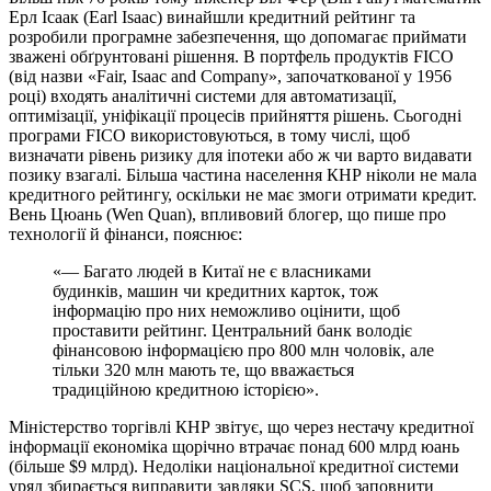
Ерл Ісаак (Earl Isaac) винайшли кредитний рейтинг та
розробили програмне забезпечення, що допомагає приймати
зважені обґрунтовані рішення. В портфель продуктів FICO
(від назви «Fair, Isaac and Company», започаткованої у 1956
році) входять аналітичні системи для автоматизації,
оптимізації, уніфікації процесів прийняття рішень. Сьогодні
програми FICO використовуються, в тому числі, щоб
визначати рівень ризику для іпотеки або ж чи варто видавати
позику взагалі. Більша частина населення КНР ніколи не мала
кредитного рейтингу, оскільки не має змоги отримати кредит.
Вень Цюань (Wen Quan), впливовий блогер, що пише про
технології й фінанси, пояснює:
«— Багато людей в Китаї не є власниками
будинків, машин чи кредитних карток, тож
інформацію про них неможливо оцінити, щоб
проставити рейтинг. Центральний банк володіє
фінансовою інформацією про 800 млн чоловік, але
тільки 320 млн мають те, що вважається
традиційною кредитною історією».
Міністерство торгівлі КНР звітує, що через нестачу кредитної
інформації економіка щорічно втрачає понад 600 млрд юань
(більше $9 млрд). Недоліки національної кредитної системи
уряд збирається виправити завдяки SCS, щоб заповнити