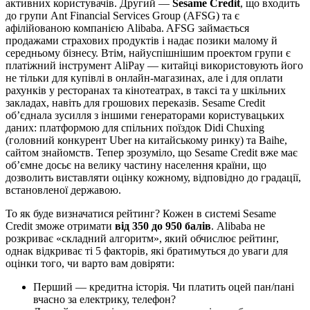
активних користувачів. Другий —
Sesame Credit
, що входить
до групи Ant Financial Services Group (AFSG) та є
афілійованою компанією Alibaba. AFSG займається
продажами страхових продуктів і надає позики малому й
середньому бізнесу. Втім, найуспішнішим проектом групи є
платіжний інструмент AliPay — китайці використовують його
не тільки для купівлі в онлайн-магазинах, але і для оплати
рахунків у ресторанах та кінотеатрах, в таксі та у шкільних
закладах, навіть для грошових переказів. Sesame Credit
об’єднала зусилля з іншими генераторами користувацьких
даних: платформою для спільних поїздок Didi Chuxing
(головний конкурент Uber на китайському ринку) та Baihe,
сайтом знайомств. Тепер зрозуміло, що Sesame Credit вже має
об’ємне досьє на велику частину населення країни, що
дозволить виставляти оцінку кожному, відповідно до градації,
встановленої державою.
То як буде визначатися рейтинг? Кожен в системі Sesame
Credit зможе отримати
від 350 до 950 балів
. Alibaba не
розкриває «складний алгоритм», який обчислює рейтинг,
однак відкриває ті 5 факторів, які братимуться до уваги для
оцінки того, чи варто вам довіряти:
Перший — кредитна історія. Чи платить оцей пан/пані
вчасно за електрику, телефон?