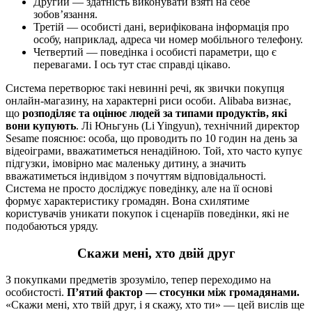
Другий — здатність виконувати взяті на себе
зобов’язання.
Третій — особисті дані, верифікована інформація про
особу, наприклад, адреса чи номер мобільного телефону.
Четвертий — поведінка і особисті параметри, що є
перевагами. І ось тут стає справді цікаво.
Система перетворює такі невинні речі, як звички покупця
онлайн-магазину, на характерні риси особи. Alibaba визнає,
що
розподіляє та оцінює людей за типами продуктів, які
вони купують
. Лі Юньгунь (Li Yingyun), технічний директор
Sesame пояснює: особа, що проводить по 10 годин на день за
відеоіграми, вважатиметься ненадійною. Той, хто часто купує
підгузки, імовірно має маленьку дитину, а значить
вважатиметься індивідом з почуттям відповідальності.
Система не просто досліджує поведінку, але на її основі
формує характеристику громадян. Вона схилятиме
користувачів уникати покупок і сценаріїв поведінки, які не
подобаються уряду.
Скажи мені, хто двій друг
З покупками предметів зрозуміло, тепер переходимо на
особистості.
П’ятий фактор — стосунки між громадянами.
«Скажи мені, хто твій друг, і я скажу, хто ти» — цей вислів ще