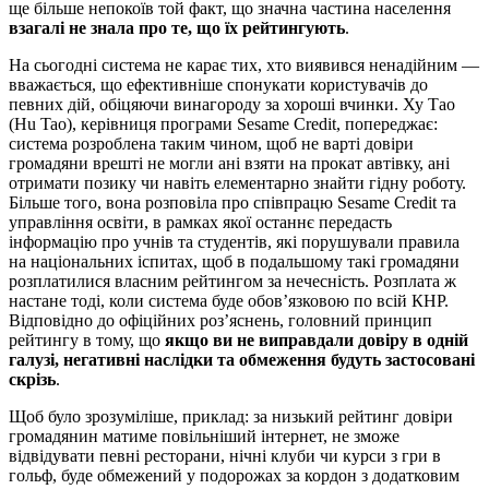
ще більше непокоїв той факт, що значна частина населення
взагалі не знала про те, що їх рейтингують
.
На сьогодні система не карає тих, хто виявився ненадійним —
вважається, що ефективніше спонукати користувачів до
певних дій, обіцяючи винагороду за хороші вчинки. Ху Тао
(Hu Tao), керівниця програми Sesame Credit, попереджає:
система розроблена таким чином, щоб не варті довіри
громадяни врешті не могли ані взяти на прокат автівку, ані
отримати позику чи навіть елементарно знайти гідну роботу.
Більше того, вона розповіла про співпрацю Sesame Credit та
управління освіти, в рамках якої останнє передасть
інформацію про учнів та студентів, які порушували правила
на національних іспитах, щоб в подальшому такі громадяни
розплатилися власним рейтингом за нечесність. Розплата ж
настане тоді, коли система буде обов’язковою по всій КНР.
Відповідно до офіційних роз’яснень, головний принцип
рейтингу в тому, що
якщо ви не виправдали довіру в одній
галузі, негативні наслідки та обмеження будуть застосовані
скрізь
.
Щоб було зрозуміліше, приклад: за низький рейтинг довіри
громадянин матиме повільніший інтернет, не зможе
відвідувати певні ресторани, нічні клуби чи курси з гри в
гольф, буде обмежений у подорожах за кордон з додатковим