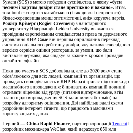
System (SCS) з метою побудови суспільства, в якому
«бути
чесним і вартим довіри стане престижно й бажано»
. Втім,
зовнішні експерти з китайського (і так доволі непростого)
бізнес-середовища менш оптимістичні, аніж керуюча партія.
Рожієр Крімерс (Rogier Creemers)
з найстарішого
університету Нідерландів Leiden University вважається
провідним європейським спеціалістом з права та державного
управління КНР. Саме він першим оприлюднив переклад
системи соціального рейтингу довіри, яку називає своєрідною
версією сервісів оцінки ресторанів, за умови, що бали
виставляє держава, яка слідкує за кожним кроком громадян
онлайн та офлайн.
Поки що участь в SCS добровільна, але до 2020 року стане
обов’язковою для всіх людей, компаній та організацій, що
провадять свою діяльність в КНР. Наразі триває підготовка до
масштабного впровадження: 8 приватних компаній повинні
отримати ліцензію від уряду (питання відтерміноване, втім
плани щодо впровадження SCS залишилися без змін) на
розробку алгоритму оцінювання. Дві найбільш вдалі схеми
розробили інтернет-гіганти, що працюють з масивами
користувацьких даних.
Перший —
China Rapid Finance
, партнер корпорації
Tencent
і
розробник месенджера WeChat, який нараховує 850 млн