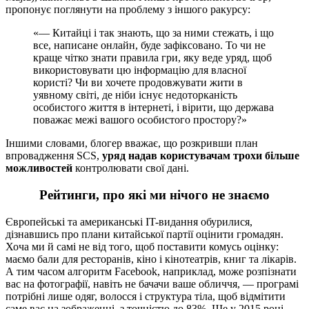
пропонує поглянути на проблему з іншого ракурсу:
«— Китайці і так знають, що за ними стежать, і що
все, написане онлайн, буде зафіксовано. То чи не
краще чітко знати правила гри, яку веде уряд, щоб
використовувати цю інформацію для власної
користі? Чи ви хочете продовжувати жити в
уявному світі, де ніби існує недоторканість
особистого життя в інтернеті, і вірити, що держава
поважає межі вашого особистого простору?»
Іншими словами, блогер вважає, що розкривши план
впровадження SCS,
уряд надав користувачам трохи більше
можливостей
контролювати свої дані.
Рейтинги, про які ми нічого не знаємо
Європейські та американські IT-видання обурилися,
дізнавшись про плани китайської партії оцінити громадян.
Хоча ми й самі не від того, щоб поставити комусь оцінку:
маємо бали для ресторанів, кіно і кінотеатрів, книг та лікарів.
А тим часом алгоритм Facebook, наприклад, може розпізнати
вас на фотографії, навіть не бачачи ваше обличчя, — програмі
потрібні лише одяг, волосся і структура тіла, щоб відмітити
саме вас на зображенні, з точністю до 83%. Ще у 2015 році