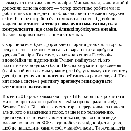
громадян з низьким рівнем довіри. Минули часи, коли китайці
доносили одне на одного — тепер достатньо робити чи не
робити щось в інтернеті, щоб задовольняти бажання керуючої
еліти. Раніше потрібно було вмовляти родичів і друзів не
ходити на мітинги,
а тепер громадяни намагатимуться
контролювати, що саме їх близькі публікують онлайн
.
Інакше розриватимуть з ними стосунки.
Скоріше за все, буде сформовано і чорний ринок для торгівлі
репутацією — не зовсім легальні варіанти для здобуття
урядової довіри. Так само, як можна купити Facebook-
вподобайки чи підписників Twitter, знайдуться ті, хто
платитиме за додаткові бали. Не слід забувати і про хакерів
(навіть найнятих самим урядом), які будуть зламувати систему
для підвищення чи пониження рейтингу окремих людей. Нова
китайська система рейтингу
пропонує гейміфікувати
слухняність населення
.
Восени 2015 року знімальна група BBC вирішила розпитати
жителів престижного району Пекіна про їх враження від
Sesame Credit. Більшість коментаторів перераховувала плюси,
але ж, хто б наважився вголос, та ще й по телебаченню,
критикувати систему? Сюжет показав, до чого призведе
масове поширення SCS: люди побоялися відповідати щиро,
щоб не нашкодити самим собі у майбутньому. Та журналістів