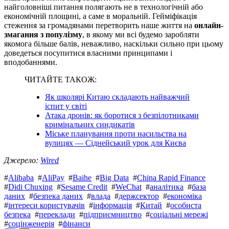
найголовніші питання полягають не в технологічній або
економічній площині, а саме в моральній. Гейміфікація
стеження за громадянами перетворить наше життя на
онлайн-
змагання з популізму
, в якому ми всі будемо заробляти
якомога більше балів, неважливо, наскільки сильно при цьому
доведеться посупитися власними принципами і
вподобаннями.
ЧИТАЙТЕ ТАКОЖ:
Як школярі Китаю складають найважчий
іспит у світі
Атака дронів: як боротися з безпілотниками
кримінальних синдикатів
Міське планування проти насильства на
вулицях — Сіднейський урок для Києва
Джерело:
Wired
#
Alibaba
#
AliPay
#
Baihe
#
Big Data
#
China Rapid Finance
#
Didi Chuxing
#
Sesame Credit
#
WeChat
#
аналітика
#
база
даних
#
безпека даних
#
влада
#
держсектор
#
економіка
#
інтереси користувачів
#
інформація
#
Китай
#
особиста
безпека
#
переклади
#
підприємництво
#
соціальні мережі
#
соцінженерія
#
фінанси