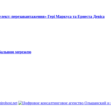
лект: перезавантаження» Гері Маркуса та Ернеста Девіса
обальною мережею