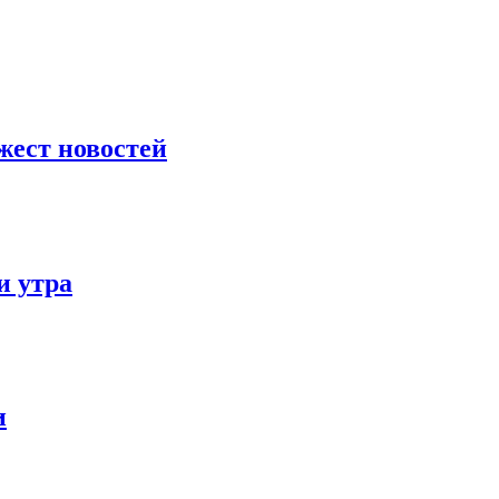
жест новостей
и утра
и