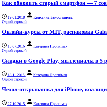
Как обновить старый смартфон — 7 сов
19.01.2018
Кристина Замостьянова
Одной строкой
Онлайн-курсы от MIT, распаковка Gala
13.07.2016
Катерина Прогнімак
Одной строкой
Скидки в Google Play, миллениалы в 5 р
18.11.2015
Катерина Прогнімак
Одной строкой
Чехол-открывашка для iPhone, коалици
27.10.2015
Катерина Прогнімак