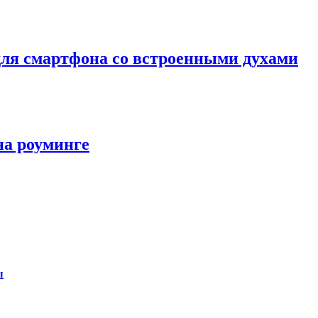
для смартфона со встроенными духами
на роуминге
ы