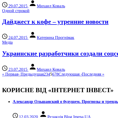
29.07.2015
Михаил Коваль
Одной строкой
Дайджест к кофе – утренние новости
24.07.2015
Катерина Прогнімак
Медіа
Украинские разработчики создали соцс
23.07.2015
Михаил Коваль
«
Первая
‹
Предыдущая
2
3
4
5
6
7
8
Следующая
›
Последняя
»
КОРИСНЕ ВІД «ІНТЕРНЕТ ІНВЕСТ»
Александр Ольшанский о будущем. Прогнозы и тренд
12.03.2020
Редакція Blog Imena.UA