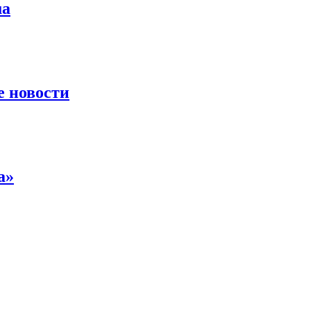
ua
е новости
а»