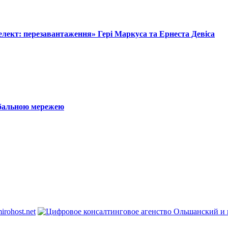
лект: перезавантаження» Гері Маркуса та Ернеста Девіса
обальною мережею