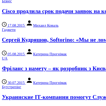
Бізнес
Cisco продлила срок подачи заявок на 
17.08.2015
Михаил Коваль
Гаджети
Сергей Кудряшов, Softorino: «Мы не лом
05.08.2015
Катерина Прогнімак
UA
Фріланс з намету – як розробник з Киє
30.07.2015
Катерина Прогнімак
Бутстрепінг
Украинские ІТ-компании помогут Служб