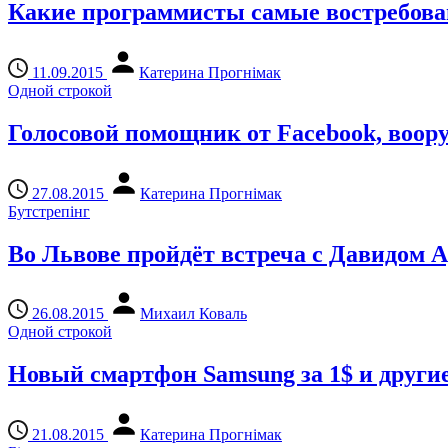
Какие программисты самые востребован
11.09.2015
Катерина Прогнімак
Одной строкой
Голосовой помощник от Facebook, воор
27.08.2015
Катерина Прогнімак
Бутстрепінг
Во Львове пройдёт встреча с Давидом 
26.08.2015
Михаил Коваль
Одной строкой
Новый смартфон Samsung за 1$ и други
21.08.2015
Катерина Прогнімак