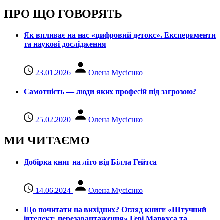
ПРО ЩО ГОВОРЯТЬ
Як впливає на нас «цифровий детокс». Експерименти
та наукові дослідження
23.01.2026
Олена Мусієнко
Самотність — люди яких професій під загрозою?
25.02.2020
Олена Мусієнко
МИ ЧИТАЄМО
Добірка книг на літо від Білла Гейтса
14.06.2024
Олена Мусієнко
Що почитати на вихідних? Огляд книги «Штучний
інтелект: перезавантаження» Гері Маркуса та