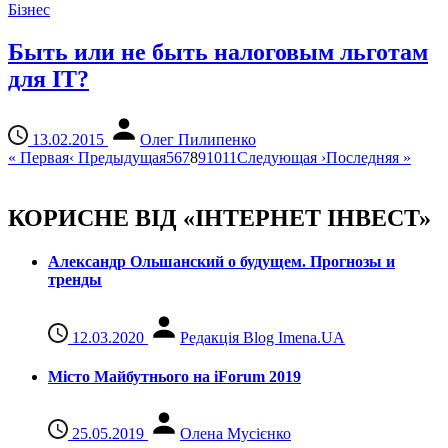
Бізнес
Быть или не быть налоговым льготам
для IT?
13.02.2015
Олег Пилипенко
«
Первая
‹
Предыдущая
5
6
7
8
9
10
11
Следующая
›
Последняя
»
КОРИСНЕ ВІД «ІНТЕРНЕТ ІНВЕСТ»
Александр Ольшанский о будущем. Прогнозы и
тренды
12.03.2020
Редакція Blog Imena.UA
Місто Майбутнього на iForum 2019
25.05.2019
Олена Мусієнко