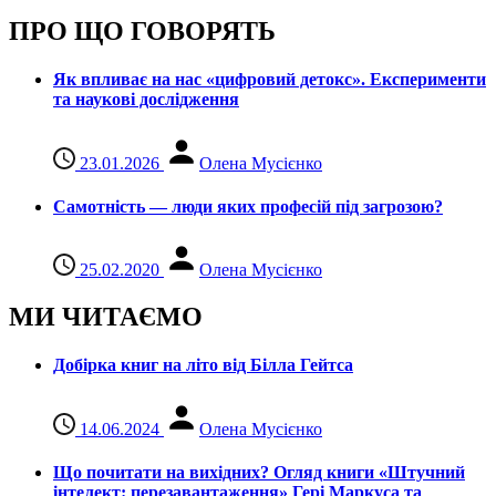
ПРО ЩО ГОВОРЯТЬ
Як впливає на нас «цифровий детокс». Експерименти
та наукові дослідження
23.01.2026
Олена Мусієнко
Самотність — люди яких професій під загрозою?
25.02.2020
Олена Мусієнко
МИ ЧИТАЄМО
Добірка книг на літо від Білла Гейтса
14.06.2024
Олена Мусієнко
Що почитати на вихідних? Огляд книги «Штучний
інтелект: перезавантаження» Гері Маркуса та