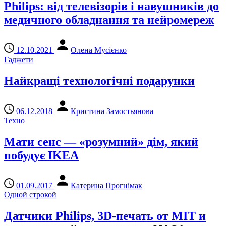
Philips: від телевізорів і навушників до
медичного обладнання та нейромереж
12.10.2021
Олена Мусієнко
Гаджети
Найкращі технологічні подарунки
06.12.2018
Кристина Замостьянова
Техно
Мати сенс — «розумний» дім, який
побудує IKEA
01.09.2017
Катерина Прогнімак
Одной строкой
Датчики Philips, 3D-печать от MIT и