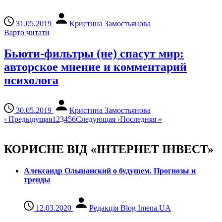
31.05.2019
Кристина Замостьянова
Варто читати
Бьюти-фильтры (не) спасут мир:
авторское мнение и комментарий
психолога
30.05.2019
Кристина Замостьянова
‹
Предыдущая
1
2
3
4
5
6
Следующая
›
Последняя
»
КОРИСНЕ ВІД «ІНТЕРНЕТ ІНВЕСТ»
Александр Ольшанский о будущем. Прогнозы и
тренды
12.03.2020
Редакція Blog Imena.UA