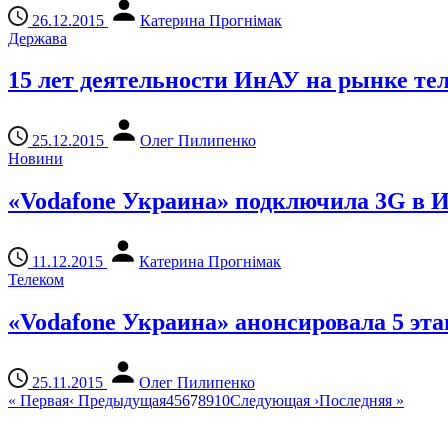
26.12.2015
Катерина Прогнімак
Держава
15 лет деятельности ИнАУ на рынке тел
25.12.2015
Олег Пилипенко
Новини
«Vodafone Украина» подключила 3G в И
11.12.2015
Катерина Прогнімак
Телеком
«Vodafone Украина» анонсировала 5 эта
25.11.2015
Олег Пилипенко
«
Первая
‹
Предыдущая
4
5
6
7
8
9
10
Следующая
›
Последняя
»