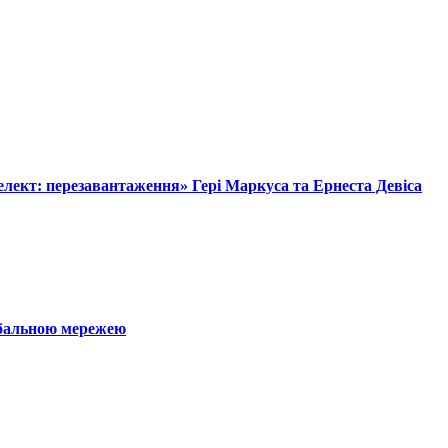
лект: перезавантаження» Гері Маркуса та Ернеста Девіса
обальною мережею