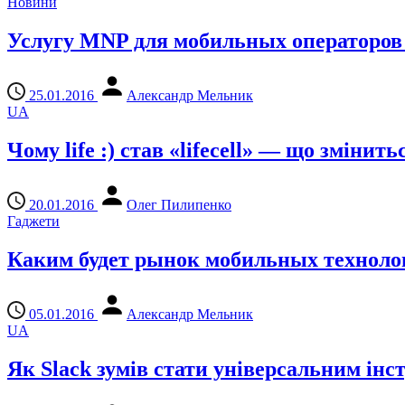
Новини
Услугу MNP для мобильных операторов в
25.01.2016
Александр Мельник
UA
Чому life :) став «lifecell» — що зміни
20.01.2016
Олег Пилипенко
Гаджети
Каким будет рынок мобильных технолог
05.01.2016
Александр Мельник
UA
Як Slack зумів стати універсальним інс