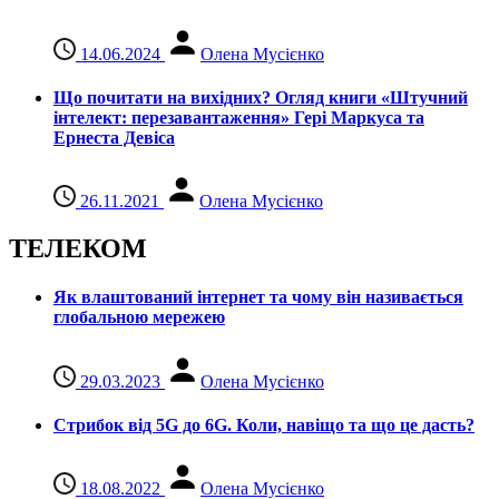
14.06.2024
Олена Мусієнко
Що почитати на вихідних? Огляд книги «Штучний
інтелект: перезавантаження» Гері Маркуса та
Ернеста Девіса
26.11.2021
Олена Мусієнко
ТЕЛЕКОМ
Як влаштований інтернет та чому він називається
глобальною мережею
29.03.2023
Олена Мусієнко
Стрибок від 5G до 6G. Коли, навіщо та що це даcть?
18.08.2022
Олена Мусієнко