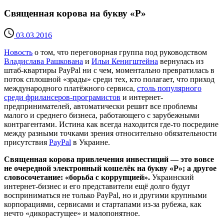
Священная корова на букву «P»
03.03.2016
Новость
о том, что переговорная группа под руководством
Владислава Рашкована
и
Ильи Кенигштейна
вернулась из
штаб-квартиры PayPal ни с чем, моментально превратилась в
поток сплошной «зрады» среди тех, кто полагает, что приход
международного платёжного сервиса,
столь популярного
среди фрилансеров-програмистов
и интернет-
предпринимателей, автоматически решит все проблемы
малого и среднего бизнеса, работающего с зарубежными
контрагентами. Истина как всегда находится где-то посредине
между разными точками зрения относительно обязательности
присутствия
PayPal
в Украине.
Священная корова привлечения инвестиций — это вовсе
не очередной электронный кошелёк на букву «Р»; а другое
словосочетание: «борьба с коррупцией».
Украинский
интернет-бизнес и его представители ещё долго будут
восприниматься не только PayPal, но и другими крупными
корпорациями, сервисами и стартапами из-за рубежа, как
нечто «дикорастущее» и малопонятное.