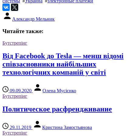
системы
#
Украина
#
электронные платежи
Александр Мельник
Читайте также:
Бутстрепінг
Від Facebook до Tesla — менш відомі
співзасновники найбільших
технологічних компаній у світі
09.09.2020
Олена Мусієнко
Бутстрепінг
Политическое расфрендживание
29.11.2019
Кристина Замостьянова
Бутстрепінг