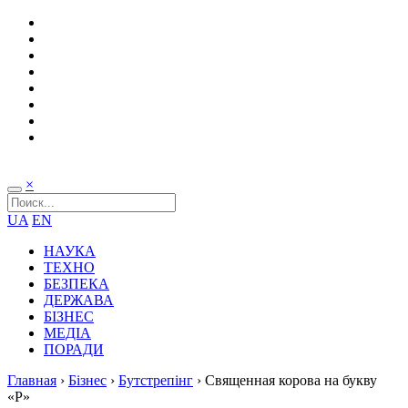
×
UA
EN
НАУКА
ТЕХНО
БЕЗПЕКА
ДЕРЖАВА
БІЗНЕС
МЕДІА
ПОРАДИ
Главная
›
Бізнес
›
Бутстрепінг
›
Священная корова на букву
«P»