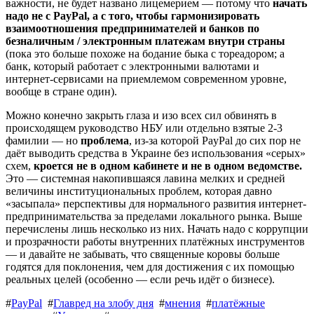
важности, не будет названо лицемерием — потому что
начать
надо не с PayPal, а с того, чтобы гармонизировать
взаимоотношения предпринимателей и банков по
безналичным / электронным платежам внутри страны
(пока это больше похоже на бодание быка с тореадором; а
банк, который работает с электронными валютами и
интернет-сервисами на приемлемом современном уровне,
вообще в стране один).
Можно конечно закрыть глаза и изо всех сил обвинять в
происходящем руководство НБУ или отдельно взятые 2-3
фамилии — но
проблема
, из-за которой PayPal до сих пор не
даёт выводить средства в Украине без использования «серых»
схем,
кроется не в одном кабинете и не в одном ведомстве.
Это — системная накопившаяся лавина мелких и средней
величины институциональных проблем, которая давно
«засыпала» перспективы для нормального развития интернет-
предпринимательства за пределами локального рынка. Выше
перечислены лишь несколько из них. Начать надо с коррупции
и прозрачности работы внутренних платёжных инструментов
— и давайте не забывать, что священные коровы больше
годятся для поклонения, чем для достижения с их помощью
реальных целей (особенно — если речь идёт о бизнесе).
#
PayPal
#
Главред на злобу дня
#
мнения
#
платёжные