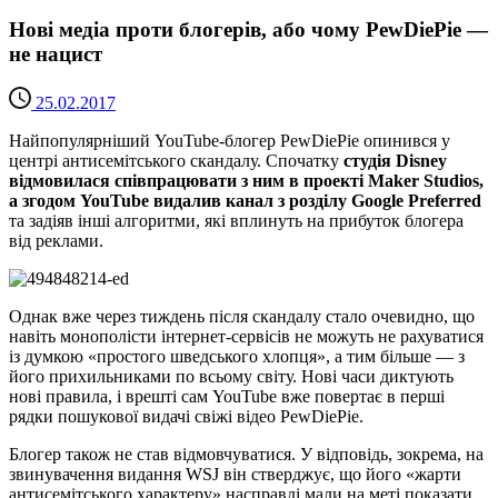
Нові медіа проти блогерів, або чому PewDiePie —
не нацист
25.02.2017
Найпопулярніший YouTube-блогер PewDiePie опинився у
центрі антисемітського скандалу. Спочатку
студія Disney
відмовилася співпрацювати з ним в проекті Maker Studios,
а згодом YouTube видалив канал з розділу Google Preferred
та задіяв інші алгоритми, які вплинуть на прибуток блогера
від реклами.
Однак вже через тиждень після скандалу стало очевидно, що
навіть монополісти інтернет-сервісів не можуть не рахуватися
із думкою «простого шведського хлопця», а тим більше — з
його прихильниками по всьому світу. Нові часи диктують
нові правила, і врешті сам YouTube вже повертає в перші
рядки пошукової видачі свіжі відео PewDiePie.
Блогер також не став відмовчуватися. У відповідь, зокрема, на
звинувачення видання WSJ він стверджує, що його «жарти
антисемітського характеру» насправді мали на меті показати