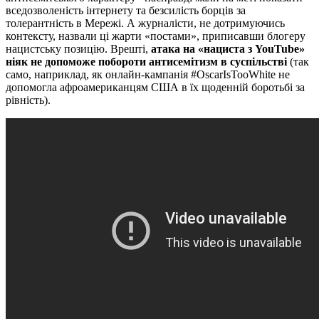
вседозволеність інтернету та безсилість борців за
толерантність в Мережі. А журналісти, не дотримуючись
контексту, назвали ці жарти «постами», приписавши блогеру
нацистську позицію. Врешті,
атака на «нациста з YouTube»
ніяк не допоможе побороти антисемітизм в суспільстві
(так
само, наприклад, як онлайн-кампанія #OscarIsTooWhite не
допомогла афроамериканцям США в їх щоденній боротьбі за
рівність).