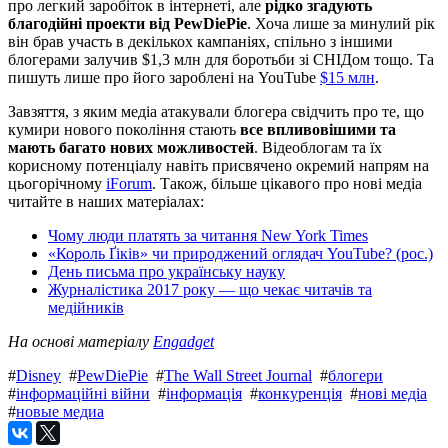
про легкий заробіток в інтернеті, але
рідко згадують
благодійні проекти від PewDiePie
. Хоча лише за минулий рік
він брав участь в декількох кампаніях, спільно з іншими
блогерами залучив $1,3 млн для боротьби зі СНІДом тощо. Та
пишуть лише про його зароблені на YouTube
$15 млн
.
Завзяття, з яким медіа атакували блогера свідчить про те, що
кумири нового покоління стають
все впливовішими та
мають багато нових можливостей
. Відеоблогам та їх
корисному потенціалу навіть присвячено окремий напрям на
цьогорічному
iForum
. Також, більше цікавого про нові медіа
читайте в наших матеріалах:
Чому люди платять за читання New York Times
«Король Ґіків» чи природжений оглядач YouTube? (рос.)
День письма про українську науку
Журналістика 2017 року — що чекає читачів та
медійників
На основі матеріалу
Engadget
#
Disney
#
PewDiePie
#
The Wall Street Journal
#
блогери
#
інформаційні війни
#
інформація
#
конкуренція
#
нові медіа
#
новые медиа