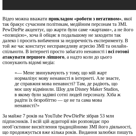
Відео можна вважати
прикладом «роботи з негативом»
, якої
так бракує сучасним політикам, медійним персонам та ЗМІ.
PewDiePie акцентує, що жарти були саме «жартами», а не його
«позицією», хоча й обіцяє в подальшому не заходити так
далеко і просить вибачення за недоречність експерименту. В
той же час констатує несправедливу агресію ЗМІ та онлайн-
спільноти. В інтернеті просто забагато ненависті і
всі готові
атакувати першого ліпшого
, а надто коли до цього
спонукають відомі медіа:
«— Мене звинувачують у тому, що мій жарт
нормалізує мову ненависті в інтернеті. Але знаєте,
де справжня мова ненависті? Там, де радіють, що
моє шоу відмінили. Шоу для Disney Maker Studios,
в якому були задіяні сотні людей персоналу. Хіба ж
радіти їх безробіттю — це не та сама мова
ненависті?»
За майже 7 років на YouTube PewDiePie зібрав 53 млн
підписників. І всій цій аудиторії він розповідає про
необ’єктивне висвітлення традиційними ЗМІ його діяльності,
що продовжується вже кілька років. Видання залюбки пишуть