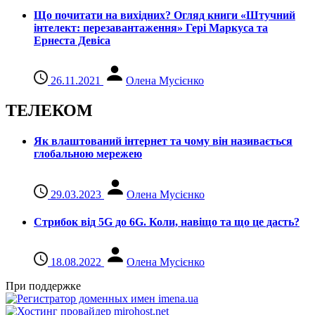
Що почитати на вихідних? Огляд книги «Штучний
інтелект: перезавантаження» Гері Маркуса та
Ернеста Девіса
26.11.2021
Олена Мусієнко
ТЕЛЕКОМ
Як влаштований інтернет та чому він називається
глобальною мережею
29.03.2023
Олена Мусієнко
Стрибок від 5G до 6G. Коли, навіщо та що це даcть?
18.08.2022
Олена Мусієнко
При поддержке