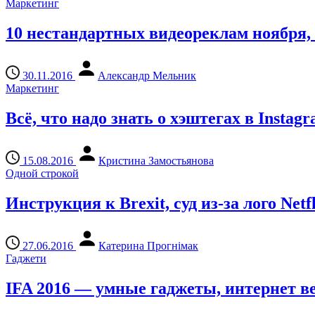
Маркетинг
10 нестандартных видеореклам ноября,
30.11.2016
Александр Мельник
Маркетинг
Всё, что надо знать о хэштегах в Instag
15.08.2016
Кристина Замостьянова
Одной строкой
Инструкция к Brexit, суд из-за лого Ne
27.06.2016
Катерина Прогнімак
Гаджети
IFA 2016 — умные гаджеты, интернет ве