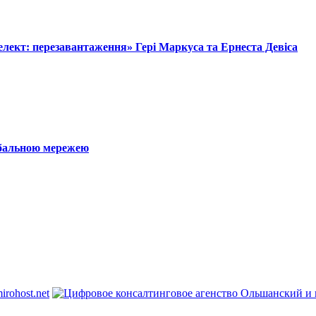
лект: перезавантаження» Гері Маркуса та Ернеста Девіса
обальною мережею