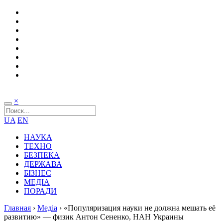
×
UA
EN
НАУКА
ТЕХНО
БЕЗПЕКА
ДЕРЖАВА
БІЗНЕС
МЕДІА
ПОРАДИ
Главная
›
Медіа
›
«Популяризация науки не должна мешать её
развитию» — физик Антон Сененко, НАН Украины