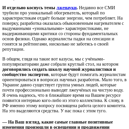
И отдельно коснусь темы
лженауки
.
Недавно все СМИ
трубили про уникальный обогреватель, который по
характеристикам отдаёт больше энергии, чем потребляет. На
поверку, разработка оказалась обыкновенным нагревателем с
выдуманными «уникальными» характеристиками, не
выдерживающими критики со стороны фундаментальных
основ физики. Однако журналисты падки на сенсации и
гонятся за рейтингами, нисколько не заботясь о своей
репутации.
В общем, глядя на такие вот казусы, мы с учёными-
популяризаторами даже собрали круглый стол, на котором
договорились создать школу научной журналистики и
сообщество экспертов
, которые будут помогать журналистам
ориентироваться в вопросах научных разработок. Мало того, в
Украине давно существует группа умных людей, которые
почти профессионально выводят лжеучёных на чистую воду.
Я очень надеюсь, что в ближайшее время на Вашем ресурсе
появится интервью кого-либо из этого коллектива. К слову, в
РФ именно этому вопросу посвящена работа целого комитета.
На это выделяются средства. У нас пока с этим туго.
— На Ваш взгляд, какие самые главные позитивные
изменения произошли в освещении и продвижении