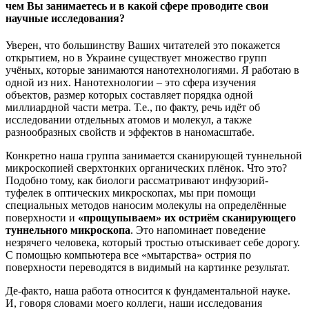
чем Вы занимаетесь и в какой сфере проводите свои
научные исследования?
Уверен, что большинству Ваших читателей это покажется
открытием, но в Украине существует множество групп
учёных, которые занимаются нанотехнологиями. Я работаю в
одной из них. Нанотехнологии – это сфера изучения
объектов, размер которых составляет порядка одной
миллиардной части метра. Т.е., по факту, речь идёт об
исследовании отдельных атомов и молекул, а также
разнообразных свойств и эффектов в наномасштабе.
Конкретно наша группа занимается сканирующей туннельной
микроскопией сверхтонких органических плёнок. Что это?
Подобно тому, как биологи рассматривают инфузорий-
туфелек в оптических микроскопах, мы при помощи
специальных методов наносим молекулы на определённые
поверхности и
«прощупываем» их остриём сканирующего
туннельного микроскопа
. Это напоминает поведение
незрячего человека, который тростью отыскивает себе дорогу.
С помощью компьютера все «мытарства» острия по
поверхности переводятся в видимый на картинке результат.
Де-факто, наша работа относится к фундаментальной науке.
И, говоря словами моего коллеги, наши исследования