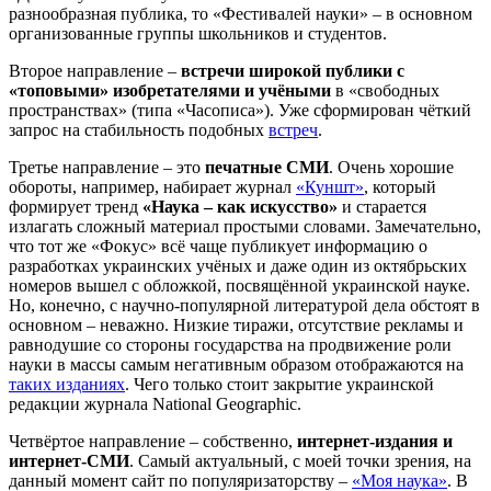
разнообразная публика, то «Фестивалей науки» – в основном
организованные группы школьников и студентов.
Второе направление –
встречи широкой публики с
«топовыми» изобретателями и учёными
в «свободных
пространствах» (типа «Часописа»). Уже сформирован чёткий
запрос на стабильность подобных
встреч
.
Третье направление – это
печатные СМИ
. Очень хорошие
обороты, например, набирает журнал
«Куншт»
, который
формирует тренд
«Наука – как искусство»
и старается
излагать сложный материал простыми словами. Замечательно,
что тот же «Фокус» всё чаще публикует информацию о
разработках украинских учёных и даже один из октябрьских
номеров вышел с обложкой, посвящённой украинской науке.
Но, конечно, с научно-популярной литературой дела обстоят в
основном – неважно. Низкие тиражи, отсутствие рекламы и
равнодушие со стороны государства на продвижение роли
науки в массы самым негативным образом отображаются на
таких изданиях
. Чего только стоит закрытие украинской
редакции журнала National Geographic.
Четвёртое направление – собственно,
интернет-издания и
интернет-СМИ
. Самый актуальный, с моей точки зрения, на
данный момент сайт по популяризаторству –
«Моя наука»
. В