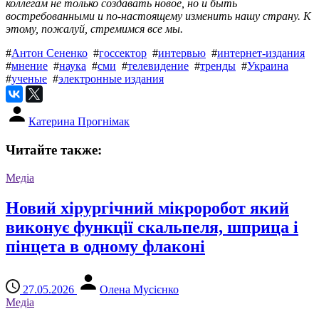
коллегам не только создавать новое, но и быть
востребованными и по-настоящему изменить нашу страну. К
этому, пожалуй, стремимся все мы.
#
Антон Сененко
#
госсектор
#
интервью
#
интернет-издания
#
мнение
#
наука
#
сми
#
телевидение
#
тренды
#
Украина
#
ученые
#
электронные издания
Катерина Прогнімак
Читайте также:
Медіа
Новий хірургічний мікроробот який
виконує функції скальпеля, шприца і
пінцета в одному флаконі
27.05.2026
Олена Мусієнко
Медіа