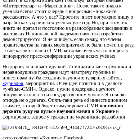
климат, в котором возникает Голливуд, который снимает
«Интерстеллар» и «Марсианина». После такого пиара к
учёным всегда стоит очередь с вопросами «покажите-
расскажите». А что у нас? Простите, я вот популярно пишу о
разработках украинских учёных уже год. Но, при этом, их
никто не прятал и постоянно на разнообразных заседаниях и
выставках Национальной академии наук эти разработки
демонстрируются. Я не ошибусь, если скажу, что члены
правительства на таких мероприятиях не были почти ни разу.
То же касается наших СМИ, которые очень часто попросту
игнорируют пресс-конференции украинских учёных.
Но дорогу осиливает идущий. Инициативные сотрудники и
неравнодушные граждане идут навстречу публике и
инвесторам путём создания научно-популярных сайтов,
журналов
, мероприятий. Очевиден позитив и в диалоге
«учёные-СМИ». Однако, нужна поддержка научного
популяризаторства на государственном уровне. Я говорю
отнюдь не о деньгах. Опять-таки речь об инвестиционном
климате, который будет стимулировать СМИ
постоянно
держать руку на пульсе научной жизни в Украине
и
формировать запрос у граждан на украинские разработки.
фото сообщества «Куншт» в Facebook