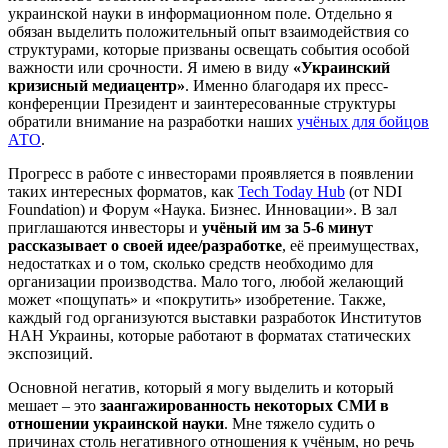
украинской науки в информационном поле. Отдельно я
обязан выделить положительный опыт взаимодействия со
структурами, которые призваны освещать события особой
важности или срочности. Я имею в виду
«Украинский
кризисный медиацентр»
. Именно благодаря их пресс-
конференции Президент и заинтересованные структуры
обратили внимание на разработки наших
учёных для бойцов
АТО
.
Прогресс в работе с инвесторами проявляется в появлении
таких интересных форматов, как
Tech Today Hub
(от NDI
Foundation) и Форум «Наука. Бизнес. Инновации». В зал
приглашаются инвесторы и
учёный им за 5-6 минут
рассказывает о своей идее/разработке
, её преимуществах,
недостатках и о том, сколько средств необходимо для
организации производства. Мало того, любой желающий
может «пощупать» и «покрутить» изобретение. Также,
каждый год организуются выставки разработок Институтов
НАН Украины, которые работают в форматах статических
экспозиций.
Основной негатив, который я могу выделить и который
мешает – это
заангажированность некоторых СМИ в
отношении украинской науки
. Мне тяжело судить о
причинах столь негативного отношения к учёным, но речь