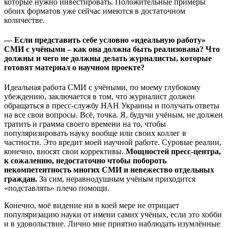
которые нужно инвестировать. Положительные примеры
обоих форматов уже сейчас имеются в достаточном
количестве.
— Если представить себе условно «идеальную работу»
СМИ с учёными – как она должна быть реализована? Что
должны и чего не должны делать журналисты, которые
готовят материал о научном проекте?
Идеальная работа СМИ с учёными, по моему глубокому
убеждению, заключается в том, что журналист должен
обращаться в пресс-службу НАН Украины и получать ответы
на все свои вопросы. Всё, точка. Я, будучи учёным, не должен
тратить и грамма своего времени на то, чтобы
популяризировать науку вообще или своих коллег в
частности. Это вредит моей научной работе. Суровые реалии,
конечно, вносят свои коррективы.
Мощностей пресс-центра,
к сожалению, недостаточно чтобы побороть
некомпетентность многих СМИ и невежество отдельных
граждан.
За сим, неравнодушным учёным приходится
«подставлять» плечо помощи.
Конечно, моё видение ни в коей мере не отрицает
популяризацию науки от имени самих учёных, если это хобби
и в удовольствие. Лично мне приятно наблюдать изумлённые