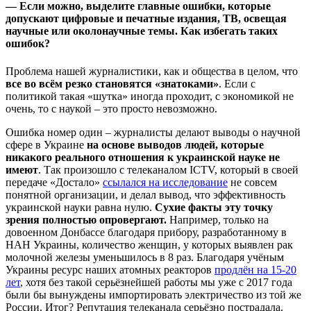
— Если можно, выделите главные ошибки, которые
допускают цифровые и печатные издания, ТВ, освещая
научные или околонаучные темы. Как избегать таких
ошибок?
Проблема нашей журналистики, как и общества в целом, что
все во всём резко становятся «знатоками»
. Если с
политикой такая «шутка» иногда проходит, с экономикой не
очень, то с наукой – это просто невозможно.
Ошибка номер один – журналисты делают выводы о научной
сфере в Украине
на основе выводов людей, которые
никакого реального отношения к украинской науке не
имеют
. Так произошло с телеканалом ICTV, который в своей
передаче «Достало»
ссылался на исследование
не совсем
понятной организации, и делал вывод, что эффективность
украинской науки равна нулю.
Сухие факты эту точку
зрения полностью опровергают.
Например, только на
довоенном Донбассе благодаря прибору, разработанному в
НАН Украины, количество женщин, у которых выявлен рак
молочной железы уменьшилось в 8 раз. Благодаря учёным
Украины ресурс наших атомных реакторов
продлён на 15-20
лет
, хотя без такой серьёзнейшей работы мы уже с 2017 года
были бы вынуждены импортировать электричество из той же
России. Итог? Репутация телеканала серьёзно пострадала.