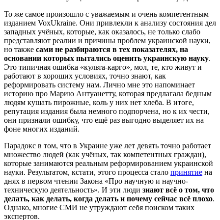
То же самое произошло с уважаемым и очень компетентным
изданием VoxUkraine. Они привлекли к анализу состояния дел
западных учёных, которые, как оказалось, не только слабо
представляют реалии и причины проблем украинской науки,
но также
сами не разбираются в тех показателях, на
основании которых пытались оценить украинскую науку
.
Это типичная ошибка «культа-карго», мол, те, кто живут и
работают в хороших условиях, точно знают, как
реформировать систему нам. Лично мне это напоминает
историю про Марию Антуанетту, которая предлагала бедным
людям кушать пирожные, коль у них нет хлеба. В итоге,
репутация издания была немного подпорчена, но к их чести,
они признали ошибку, что ещё раз выгодно выделяет их на
фоне многих изданий.
Парадокс в том, что в Украине уже лет девять точно работает
множество людей (как учёных, так компетентных граждан),
которые занимаются реальным реформированием украинской
науки. Результатом, кстати, этого процесса стало
принятие
на
днях в первом чтении Закона «Про научную и научно-
техническую деятельность». И эти люди
знают всё о том, что
делать, как делать, когда делать и почему сейчас всё плохо
.
Однако, многие СМИ не утруждают себя поиском таких
экспертов.