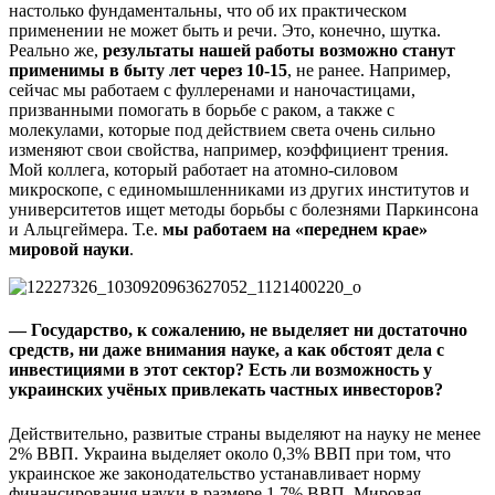
настолько фундаментальны, что об их практическом
применении не может быть и речи. Это, конечно, шутка.
Реально же,
результаты нашей работы возможно станут
применимы в быту лет через 10-15
, не ранее. Например,
сейчас мы работаем с фуллеренами и наночастицами,
призванными помогать в борьбе с раком, а также с
молекулами, которые под действием света очень сильно
изменяют свои свойства, например, коэффициент трения.
Мой коллега, который работает на атомно-силовом
микроскопе, с единомышленниками из других институтов и
университетов ищет методы борьбы с болезнями Паркинсона
и Альцгеймера. Т.е.
мы работаем на «переднем крае»
мировой науки
.
— Государство, к сожалению, не выделяет ни достаточно
средств, ни даже внимания науке, а как обстоят дела с
инвестициями в этот сектор? Есть ли возможность у
украинских учёных привлекать частных инвесторов?
Действительно, развитые страны выделяют на науку не менее
2% ВВП. Украина выделяет около 0,3% ВВП при том, что
украинское же законодательство устанавливает норму
финансирования науки в размере 1,7% ВВП. Мировая