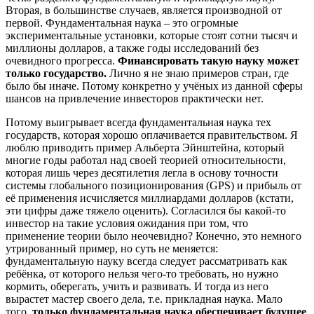
Вторая, в большинстве случаев, является производной от
первой. Фундаментальная наука – это огромные
экспериментальные установки, которые стоят сотни тысяч и
миллионы долларов, а также годы исследований без
очевидного прогресса.
Финансировать такую науку может
только государство.
Лично я не знаю примеров стран, где
было бы иначе. Потому конкретно у учёных из данной сферы
шансов на привлечение инвесторов практически нет.
Потому выигрывает всегда фундаментальная наука тех
государств, которая хорошо оплачивается правительством. Я
люблю приводить пример Альберта Эйнштейна, который
многие годы работал над своей теорией относительности,
которая лишь через десятилетия легла в основу точности
системы глобального позиционирования (GPS) и прибыль от
её применения исчисляется миллиардами долларов (кстати,
эти цифры даже тяжело оценить). Согласился бы какой-то
инвестор на такие условия ожидания при том, что
применение теории было неочевидно? Конечно, это немного
утрированный пример, но суть не меняется:
фундаментальную науку всегда следует рассматривать как
ребёнка, от которого нельзя чего-то требовать, но нужно
кормить, оберегать, учить и развивать. И тогда из него
вырастет мастер своего дела, т.е. прикладная наука. Мало
того,
только фундаментальная наука обеспечивает будущее