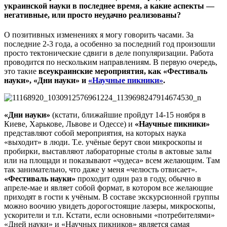
украинской науки в последнее время, а какие аспекты —
негативные, или просто неудачно реализованы?
О позитивных изменениях я могу говорить часами. За
последние 2-3 года, а особенно за последний год произошли
просто тектонические сдвиги в деле популяризации. Работа
проводится по нескольким направлениям. В первую очередь,
это такие
всеукраинские мероприятия, как «Фестиваль
науки», «Дни науки» и
«Научные пикники»
.
«Дни науки»
(кстати, ближайшие пройдут 14-15 ноября в
Киеве, Харькове, Львове и Одессе) и
«Научные пикники»
представляют собой мероприятия, на которых наука
«выходит» в люди. Т.е. учёные берут свои микроскопы и
пробирки, выставляют лабораторные столы в актовые залы
или на площади и показывают «чудеса» всем желающим. Там
так занимательно, что даже у меня «челюсть отвисает».
«Фестиваль науки»
проходит один раз в году, обычно в
апреле-мае и являет собой формат, в котором все желающие
приходят в гости к учёным. В составе экскурсионной группы
можно воочию увидеть дорогостоящие лазеры, микроскопы,
ускорители и т.п. Кстати, если основными «потребителями»
«Дней науки» и «Научных пикников» является самая