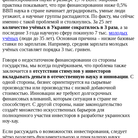
практика показывает, что при финансировании ниже 0,5%
ВВП наука в стране начинает деградировать, умные люди
уезжают, а научные группы распадаются. По факту, мы сейчас
именно с такой проблемой и столкнулись. За 25 лет
количество учёных в Украине сократилось в 3 раза
, а за
последние 3 года научную сферу покинуло 7 тыс.
молодых
учёных
(люди до 35 лет). Основная причина – низкие базовые
ставки по зарплатам. Например, средняя зарплата молодых
учёных составляет порядка 3 тыс. гривен.
Говоря о недостаточном финансировании со стороны
государства, мы всегда подчёркиваем, что проблема также
заключается в
отсутствии стимулов у инвесторов
вкладывать деньги в отечественную науку и инновации
. С
одной стороны, бизнес ориентируется на сырьевые
производства или производства с низкой добавочной
стоимостью. Инновации же требуют долгосрочных
финансовых вливаний, которым ситуация в стране не
способствует. С другой стороны, наше законодательство
создаёт множество искусственных барьеров для
полноценного участия инвесторов в разработке украинских
ноу-хау.
Если рассуждать о возможностях инвестирования, следует
чётко разделять фундаментальную и прикладную науку.