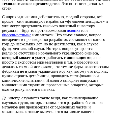
технологическое превосходство
. Это опыт всех развитых
стран.
С «прикладниками» действительно, с одной стороны, всё
проще – они используют наработки «фундаментальщиков» и
уже могут представить какой-то понятный инвестору
результат – будь-то противоожоговая
повязка
или
биосовместимые
имплантаты. Что самое главное, вопрос
внедрения в производство разработок составляет от одного
года до нескольких лет, но не десятилетия, как в случае
фундаментальной науки. Но здесь вопрос упирается в
реальное отсутствие нормального украинского бизнеса,
который может и умеет работать с инновациями
, а не
просто с экспортом зерна/металлов и т.п. Разработчики
делились со мной историями, что тем же фармакологическим
фабрикам не нужны украинские ноу-хау, потому что под них
нужно строить цеха/линии, проводить сертификацию и
клинические испытания. Намного выгоднее выпускать
миллионными тиражами проверенные лекарства, которые
охотно раскупаются в аптеках.
Да, иногда случаются такие вещи, как финансирование
научных групп, которые занимаются разработкой сплавов
металлов для производства определённых частей и
механизмов, которые выпускаются на заводе нашего