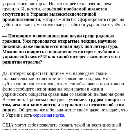
украинского олигарха. Но это скорее исключение, чем
правило. И, кстати,
серьёзной проблемой является
отсутствие в Украине высокотехнологичной
промышленности
, которая могла бы сформировать спрос на
действительно замечательные разработки украинских учёных.
— Поговорим о популяризации науки среди рядовых
граждан. Уже проводятся открытые лекции, научные
пикники, даже появляется новая наук-поп литература.
Можно ли говорить о повышенном интересе публики к
украинской науке? И как такой интерес сказывается на
развитии отрасли?
Да, интерес возрастает, причём мы наблюдаем такие
положительные тенденции несколько лет подряд. Но я
субъективно констатирую, что масштабы такого позитива на
фоне всеобщего непонимания роли науки в жизни
украинского общества сравнимы со звёздной пылью на фоне
Вселенной. Проблема обоюдная:
учёные с трудом говорят о
том, чем они занимаются, а журналисты неохотно об этом
пишут
. Общество же в большинстве своём даже не ведает, что
в Украине есть
серьёзная наука
.
США могут себе позволить создать такой инвестиционный