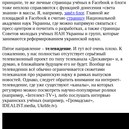
принципе, те же личные страницы учёных в Facebook и блоги
тоже неплохо справляются с функцией донесения «света
знания» в массы. Я, например,
завёл блог
. Главной же
площадкой в Facebook я считаю
страницу
Национальной
академии наук Украины, где можно напрямую связаться с
пресс-центром и почитать о разработках, а также страницы
Советов молодых учёных НАН Украины и групп, которые
занимаются реформированием украинской науки.
Пятое направление –
телевидение
. И тут всё очень плохо. К
сожалению, у нас полностью отсутствует серьёзный
телевизионный проект по типу телеканала «Дискавери» и, я
думаю, в ближайшем будущем его не будет. Вообще на
телевидении всё обычно ограничивается сюжетами
телеканалов про украинскую науку в рамках выпусков
новостей. Однако, следует обратить внимание на интернет-
телевидение, где уже существуют «каналы», на которых
регулярно можно посмотреть научно-популярные ролики
(например, «Інтелект-TV»), либо послушать интервью
украинских учёных (например, «Громадське»,
IDEALIST.media, Ukrlife.tv).