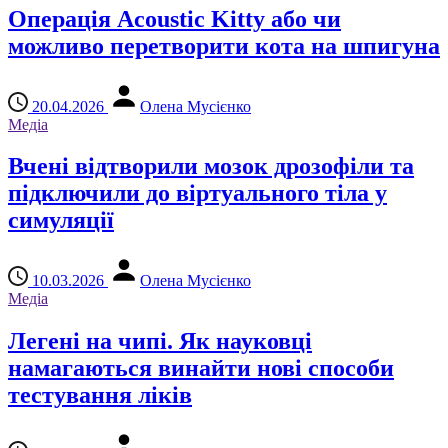
Операція Acoustic Kitty або чи
можливо перетворити кота на шпигуна
20.04.2026
Олена Мусієнко
Медіа
Вчені відтворили мозок дрозофіли та
підключили до віртуального тіла у
симуляції
10.03.2026
Олена Мусієнко
Медіа
Легені на чипі. Як науковці
намагаються винайти нові способи
тестування ліків