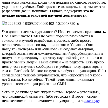
лица моих знакомых, когда я им показываю список разработок
украинских учёных. Ещё приятнее их видеть, когда ты им эти
разработки даёшь пощупать. Однако, подчеркну,
это не
должно вредить основной научной деятельности
.
Что должны делать журналисты?
Не стесняться спрашивать.
Всё. Очень часто СМИ не очень хорошо разбираются в
тонкостях научной разработки, процесса, либо просто
относительно нюансов научной жизни в Украине. Они
находят «эксперта» или «учёного» и создают материал,
который оказывается ложью/домыслами/предубеждениями и
получает справедливую критику научной общественности и
просто умных людей. Такие случаи – не редкость. Есть пресс-
центр, есть научные сообщества и учёные-популяризаторы в
том же Facebook. Можно получить любую консультацию. Я бы
согласился с тезисом журналистов, что «спросить не у кого»
лет 5 назад. Но не сейчас. Такой тезис лишь показывает
уровень компетенции работника СМИ.
Чего не должны делать журналисты? Первое – утверждать,
что украинской науки нет (ибо это ложь). Второе – своим
невежеством и непониманием популяризировать
лженауку
.